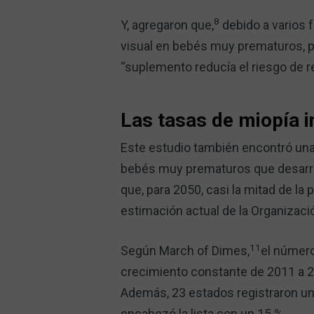
8
Y, agregaron que,
debido a varios f
visual en bebés muy prematuros, p
“suplemento reducía el riesgo de r
Las tasas de miopía i
Este estudio también encontró una
bebés muy prematuros que desarrol
que, para 2050, casi la mitad de la
estimación actual de la Organizaci
11
Según March of Dimes,
el númer
crecimiento constante de 2011 a 20
Además, 23 estados registraron un
encabezó la lista con un 15 %.