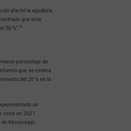
ación afectó la agudeza
emostrado que este
9
un 50 %”.
 menor porcentaje de
 informó que se estima
cremento del 20 % en la
experimentado un
s vivos en 2021.
 de Mississippi