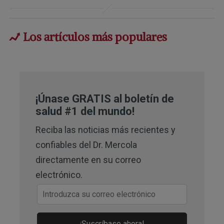
Epidemiology of SV40 Infections in
Human Populations
Los artículos más populares
2,
15
Expert Rev Respir Med. 2011 Oct;
5(5): 683–697
4,
10,
11,
13,
17
The Lancet July 31, 2004
¡Únase GRATIS al boletín de
5,
6
Twitter, Inversionism August 23,
salud #1 del mundo!
2023
Reciba las noticias más recientes y
7
Bull. Wld Hlth Org. 1957, 17, 101-1023
confiables del Dr. Mercola
directamente en su correo
8,
9
Singapore Med J. 2019 Jan; 60(1):
electrónico.
9–10
12
The Atlantic February 2000
14
¡Suscríbase ahora!