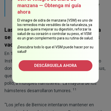
los riñones de los monos eran recolectores del
manzana — Obtenga mi guía
ahora
virus del simio”.
El vinagre de sidra de manzana (VSM) es uno de
los remedios más versátiles de la naturaleza, ya
Las personas en Estados Unidos nunca
sea que quiera mejorar su digestión, reforzar la
salud de su corazón o controlar su peso, el VSM
se enteraron del virus del mono, en las
es un gran complemento para su rutina de salud.
vacunas contra la polio
¡Descubra todo lo que el VSM puede hacer por su
salud!
En 1959, Bernice Eddy, investigadora de los
Institutos Nacionales de Salud, realizó un estudio
DESCÁRGUELA AHORA
donde inyectó el sustrato de riñón de mono rhesus,
que se utilizó para fabricar las vacunas contra la
polio, a múltiples hámsteres. La mayoría de los
11
hámsteres desarrollaron tumores.
“Los jefes de Bernice intentaron mantener en