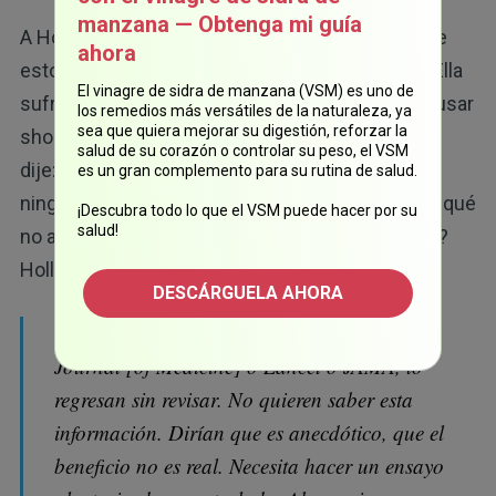
manzana — Obtenga mi guía
A Hollis no le sorprendieron los resultados. "Hice
ahora
esto por mi hermana hace 10 años", comentó. "Ella
El vinagre de sidra de manzana (VSM) es uno de
sufría de eczema ectópico, psoriasis. No podía usar
los remedios más versátiles de la naturaleza, ya
sea que quiera mejorar su digestión, reforzar la
shorts porque tenía cicatrices en las piernas. Le
salud de su corazón o controlar su peso, el VSM
dije: 'Haz esto', [toma vitamina D], y no ha tenido
es un gran complemento para su rutina de salud.
15
ningún problema en los últimos 10 años".
¿Por qué
¡Descubra todo lo que el VSM puede hacer por su
salud!
no administran esto como tratamiento estándar?
16
Hollis añadió lo siguiente:
DESCÁRGUELA AHORA
"Si envía algo como esto al New England
Journal [of Medicine] o Lancet o JAMA, lo
regresan sin revisar. No quieren saber esta
información. Dirían que es anecdótico, que el
beneficio no es real. Necesita hacer un ensayo