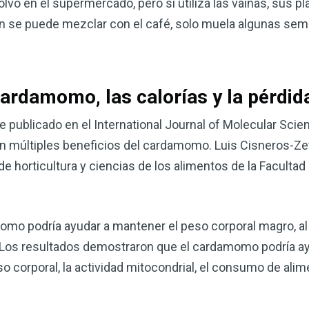
 en el supermercado, pero si utiliza las vainas, sus pl
corazón o controlar su peso, el
 se puede mezclar con el café, solo muela algunas semil
complemento para su rutina de 
¡Descubra todo lo que el VSM pu
cardamomo, las calorías y la pérdid
DESCÁRGUELA
e publicado en el International Journal of Molecular Scie
múltiples beneficios del cardamomo. Luis Cisneros-Zeval
de horticultura y ciencias de los alimentos de la Facultad
omo podría ayudar a mantener el peso corporal magro, 
Los resultados demostraron que el cardamomo podría ayud
o corporal, la actividad mitocondrial, el consumo de alim