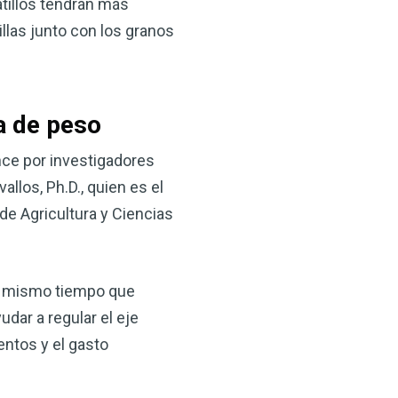
atillos tendrán más
 VSM es un gran
las junto con los granos
salud.
ede hacer por su salud!
a de peso
 AHORA
nce por investigadores
los, Ph.D., quien es el
 de Agricultura y Ciencias
al mismo tiempo que
ar a regular el eje
entos y el gasto