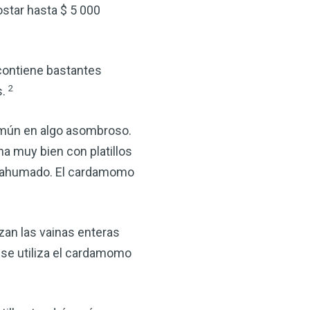
ostar hasta $ 5 000
 contiene bastantes
2
s.
común en algo asombroso.
 muy bien con platillos
×
s ahumado. El cardamomo
ma natural con el
anzana — Obtenga
izan las vainas enteras
, se utiliza el cardamomo
(VSM) es uno de los
aturaleza, ya sea que
rzar la salud de su