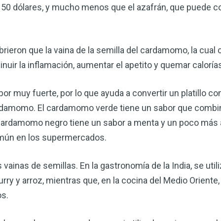
$ 50 dólares, y mucho menos que el azafrán, que puede c
ieron que la vaina de la semilla del cardamomo, la cual
inuir la inflamación, aumentar el apetito y quemar caloría
bor muy fuerte, por lo que ayuda a convertir un platillo 
rdamomo. El cardamomo verde tiene un sabor que combina
l cardamomo negro tiene un sabor a menta y un poco má
común en los supermercados.
Mejore su salud de for
vinagre de sidra de m
s vainas de semillas. En la gastronomía de la India, se util
mi guía ahora
urry y arroz, mientras que, en la cocina del Medio Oriente
El vinagre de sidra de manzana 
os.
remedios más versátiles de la n
quiera mejorar su digestión, refo