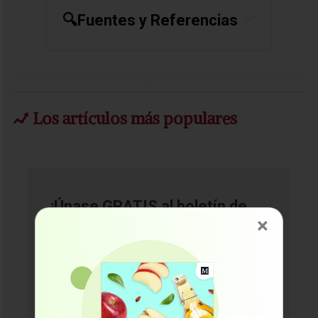
🔍Fuentes y Referencias
CBS News August 16, 2023
Los artículos más populares
¡Únase GRATIS al boletín de
×
salud #1 del mundo!
Reciba las noticias más recientes y
confiables del Dr. Mercola
directamente en su correo
electrónico.