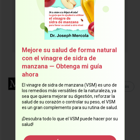
¡Suscríbase ahora!
Mejore su salud de forma natural
con el vinagre de sidra de
manzana — Obtenga mi guía
ahora
Equipo Mercola
El vinagre de sidra de manzana (VSM) es uno de
Lee Más
Lee
más artículos
de este
los remedios más versátiles de la naturaleza, ya
autor.
sea que quiera mejorar su digestión, reforzar la
salud de su corazón o controlar su peso, el VSM
es un gran complemento para su rutina de salud.
¡Descubra todo lo que el VSM puede hacer por su
salud!