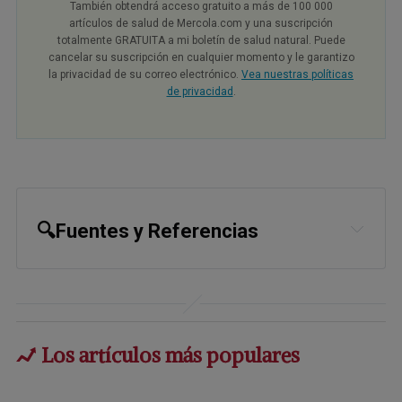
También obtendrá acceso gratuito a más de 100 000
artículos de salud de Mercola.com y una suscripción
totalmente GRATUITA a mi boletín de salud natural. Puede
cancelar su suscripción en cualquier momento y le garantizo
la privacidad de su correo electrónico.
Vea nuestras políticas
de privacidad
.
🔍Fuentes y Referencias
1,
9
PLoS One. 2022; 17(7): e0271045
2
PLoS One. 2022; 17(7): e0271045.,
Intro
Los artículos más populares
3
Biomed Res Int. 2014; 2014: 842674.,