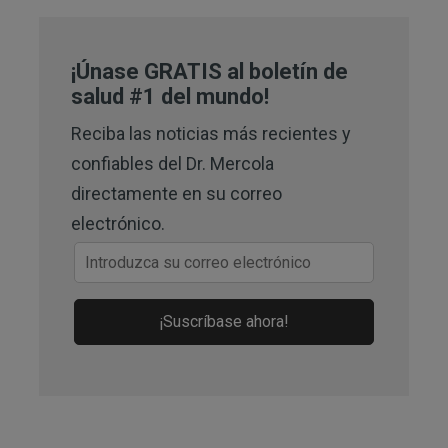
Section 1.3
4,
5
PeerJ. 2021; 9: e10308., Intro
¡Únase GRATIS al boletín de
6
salud #1 del mundo!
U.S. CDC, Prevalence of IBD
Reciba las noticias más recientes y
7
MMWR May 14, 2021, 70(19);698–
confiables del Dr. Mercola
701
directamente en su correo
8
PLoS One. 2022; 17(7): e0271045.,
electrónico.
Background
10
PLoS One. 2022; 17(7): e0271045.,
¡Suscríbase ahora!
Conclusions
11
Journal of Gastrointestinal and Liver
Diseases June 2016, Volume 24, No. 2,
Pages 151-157