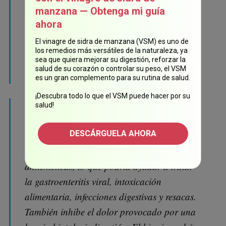
ocasionados por afecciones como el
manzana — Obtenga mi guía
síndrome del intestino irritable, la colitis
ahora
ulcerosa, la enfermedad de Crohn, el
El vinagre de sidra de manzana (VSM) es uno de
síndrome del intestino permeable, la
los remedios más versátiles de la naturaleza, ya
enfermedad celíaca y la candidiasis
sea que quiera mejorar su digestión, reforzar la
salud de su corazón o controlar su peso, el VSM
intestinal.
es un gran complemento para su rutina de salud.
¡Descubra todo lo que el VSM puede hacer por su
Las propiedades del hinojo pasan a través de
salud!
la leche materna, lo que podría ayudar a
DESCÁRGUELA AHORA
disminuir el cólico del lactante o infantil. La
semilla de hinojo también tiene propiedades
antieméticas, lo que podría ayudar a tratar
la gastroenteritis viral, intoxicación
alimentaria, infecciones digestivas y resacas.
También inhibe el dolor provocado por una