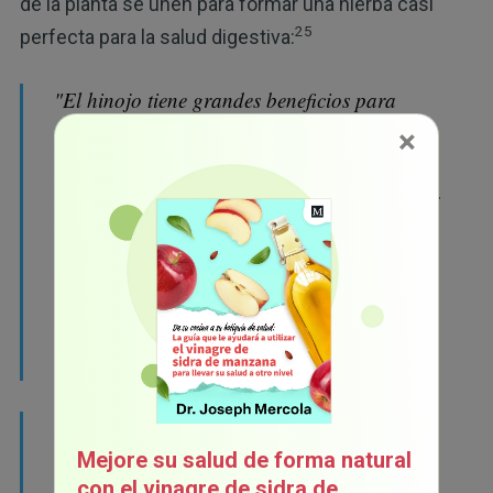
de la planta se unen para formar una hierba casi
25
perfecta para la salud digestiva:
"El hinojo tiene grandes beneficios para
reducir los cólicos digestivos, gases y la
×
inflamación. Los aceites volátiles que se
encuentran en las semillas, podrían estimular
las membranas mucosas del tracto digestivo,
lo que favorece la motilidad y la peristalsis.
Los aceites aromáticos también tienen efectos
antiespasmódicos y carminativos en el
músculo liso.
La tintura o té de semillas de hinojo podría
Mejore su salud de forma natural
ayudar a tratar los espasmos intestinales
con el vinagre de sidra de