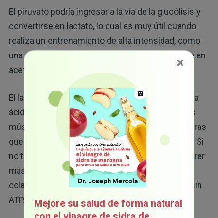
El piruvato podría ingresar a la vía de la glucólisis y
convertirse en lactato, lo cual es muy útil cuando
realiza un entrenamiento de alta intensidad, como
una carrera de velocidad, o podría metabolizarse en
×
acetil-CoA a través de la respiración aeróbica.
El lactato, que suele llamarse de forma incorrecta
ácido láctico, provoca que el ejercicio queme los
músculos. El lactato brinda energía rápida, mientras
que el acetil-CoA genera estamina o resistencia. Si
no tuviéramos la vía del acetil-CoA, no podría correr
más de 100 metros (109 yardas). Tan solo
colapsaría y se desmayaría, ya que se quedaría sin
ATP.
Mejore su salud de forma natural
con el vinagre de sidra de