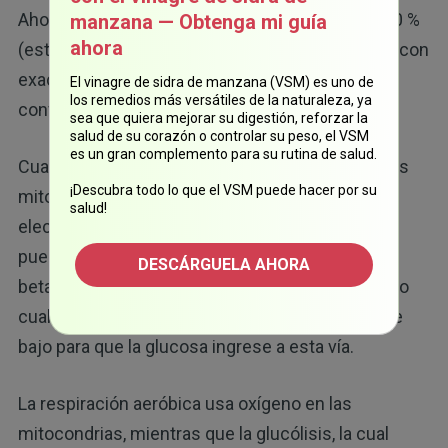
Ahora, si su consumo de grasas es menor del 30 %
manzana — Obtenga mi guía
ahora
(esta solo es una suposicion, ya que nadie sabe con
exactitud su nivel), la glucosa que consume se
El vinagre de sidra de manzana (VSM) es uno de
los remedios más versátiles de la naturaleza, ya
convertirá en acetil-CoA.
sea que quiera mejorar su digestión, reforzar la
salud de su corazón o controlar su peso, el VSM
es un gran complemento para su rutina de salud.
Cuando se convierte en acetil-CoA, ingresa en las
¡Descubra todo lo que el VSM puede hacer por su
mitocondrias y en la cadena de transporte de
salud!
electrones. Los ácidos grasos libres también se
pueden metabolizar en acetil-CoA a través de la
DESCÁRGUELA AHORA
beta-oxidación, y allí se produce una batalla, por lo
cual su consumo de grasas debe ser lo bastante
bajo para que la glucosa ingrese a esta vía.
La respiración aeróbica usa oxígeno en las
mitocondrias, mientras que la glucólisis, la cual