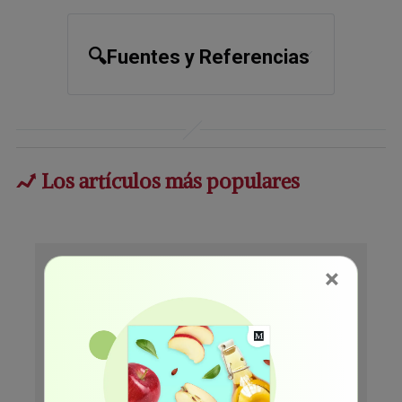
🔍Fuentes y Referencias
SACBEE August 7, 2023
Los artículos más populares
×
¡Únase GRATIS al boletín de
salud #1 del mundo!
Reciba las noticias más recientes y
confiables del Dr. Mercola
directamente en su correo