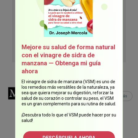
electrónico.
¡Suscríbase ahora!
Mejore su salud de forma natural
con el vinagre de sidra de
manzana — Obtenga mi guía
ahora
El vinagre de sidra de manzana (VSM) es uno de
los remedios más versátiles de la naturaleza, ya
Equipo Mercola
sea que quiera mejorar su digestión, reforzar la
Lee Más
Lee
más artículos
de este
salud de su corazón o controlar su peso, el VSM
es un gran complemento para su rutina de salud.
autor.
¡Descubra todo lo que el VSM puede hacer por su
salud!
DESCÁRGUELA AHORA