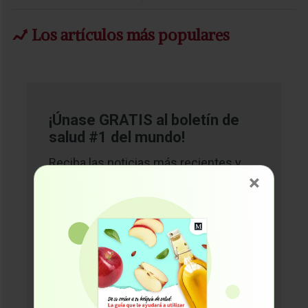
Los artículos más populares
¡Únase GRATIS al boletín de
salud #1 del mundo!
Reciba las noticias más recientes y
×
confiables del Dr. Mercola
directamente en su correo
electrónico.
¡Suscríbase ahora!