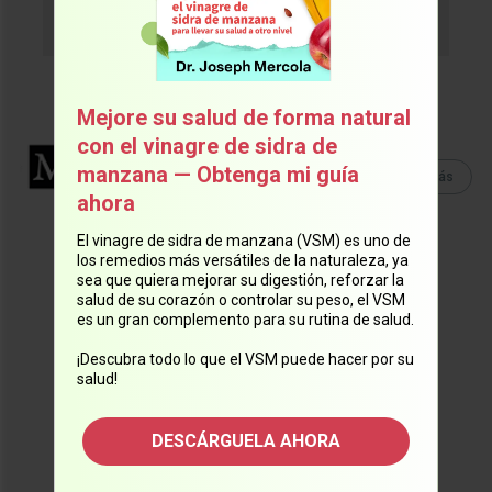
Mejore su salud de forma natural
con el vinagre de sidra de
Equipo Mercola
manzana — Obtenga mi guía
Lee Más
Lee
más artículos
de este
ahora
autor.
El vinagre de sidra de manzana (VSM) es uno de
los remedios más versátiles de la naturaleza, ya
sea que quiera mejorar su digestión, reforzar la
salud de su corazón o controlar su peso, el VSM
es un gran complemento para su rutina de salud.
¡Descubra todo lo que el VSM puede hacer por su
salud!
DESCÁRGUELA AHORA