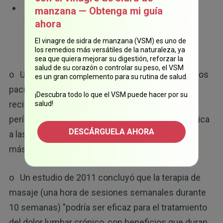
Dolor de espalda
—
Varios estudios
manzana — Obtenga mi guía
también apoyan el uso del masaje para
ahora
abordar el dolor lumbar. Entre ellos:
El vinagre de sidra de manzana (VSM) es uno de
los remedios más versátiles de la naturaleza, ya
sea que quiera mejorar su digestión, reforzar la
salud de su corazón o controlar su peso, el VSM
o Un estudio de 2017 informó que el 49.4 % de los
es un gran complemento para su rutina de salud.
pacientes con dolor lumbar persistente que
¡Descubra todo lo que el VSM puede hacer por su
recibieron 10 sesiones de masaje durante un
salud!
período de 12 semanas lograron una mejora clínica
DESCÁRGUELA AHORA
a las 12 semanas, y de ellos, el 75 % mejoró aún
más a nivel clínico a las 24 semanas.
o Un estudio de 2011 concluyó que la terapia de
masaje (una hora de sesiones semanales durante
10 semanas) "podría ser eficaz para el tratamiento
del dolor lumbar crónico, con beneficios que duran