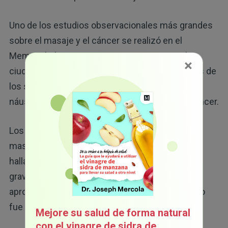
Uno de los estudios observacionales más grandes
sobre el masaje y el cáncer se realizó en el
Memorial Sloan Kettering Cancer Center en la
×
ciudad de Nueva York, y evaluó las puntuaciones de
los síntomas de dolor, fatiga, estrés y ansiedad,
náuseas y depresión en 1290 pacientes con cáncer.
Los pacientes tenían la opción de tres estilos de
masaje: sueco, ligero y masaje de pies. Los
hallazgos revelaron que las puntuaciones de la
gravedad de los síntomas disminuyeron
aproximadamente 50 %. El masaje sueco y ligero
fue superior al masaje de pies".
Mejore su salud de forma natural
con el vinagre de sidra de