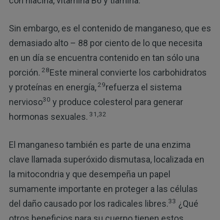
con niacina, vitamina B6 y tiamina.
Sin embargo, es el contenido de manganeso, que es
demasiado alto – 88 por ciento de lo que necesita
en un día se encuentra contenido en tan sólo una
28
porción.
Este mineral convierte los carbohidratos
29
y proteínas en energía,
refuerza el sistema
30
nervioso
y produce colesterol para generar
31,32
hormonas sexuales.
El manganeso también es parte de una enzima
clave llamada superóxido dismutasa, localizada en
la mitocondria y que desempeña un papel
sumamente importante en proteger a las células
33
del daño causado por los radicales libres.
¿Qué
otros beneficios para su cuerpo tienen estos