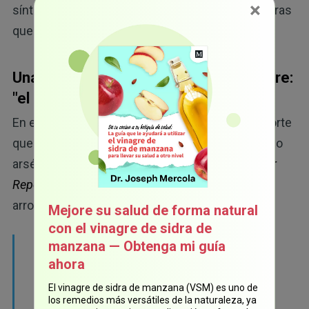
×
síntomas de la dermatitis en los estudios, mientras
47
que el arroz integral no tuvo este efecto.
Una nueva y escalofriante relación entre:
"el arsénico y el arroz"
En el 2012, después de la publicación de un reporte
que discutía el hecho de que se había encontrado
arsénico en el jugo de manzana y uva,
Consumer
8
Reports
llevó a cabo numerosas pruebas en el
arroz:
Mejore su salud de forma natural
con el vinagre de sidra de
"En prácticamente todos los productos
manzana — Obtenga mi guía
ahora
analizados, encontramos cantidades
mesurables de arsénico total en sus dos
El vinagre de sidra de manzana (VSM) es uno de
los remedios más versátiles de la naturaleza, ya
formas. Encontramos niveles significativos de