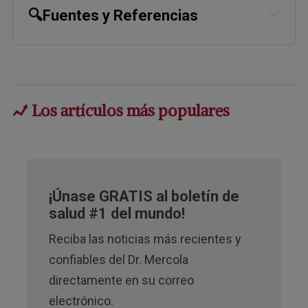
🔍Fuentes y Referencias
Healthyeating.sfgate.com
Ancestralnutrition.com
Los artículos más populares
Health.com
NPR.org
Rodalesorganiclife.com
¡Únase GRATIS al boletín de
1
Cornell Research, “Rice for Global
salud #1 del mundo!
Food Security”
Reciba las noticias más recientes y
2
Food and Agricultural Organization,
confiables del Dr. Mercola
“Rice Production in the Asia-Pacific
directamente en su correo
Region: Issues and Perspectives”
electrónico.