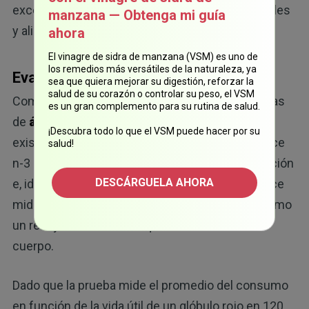
excesivas de n-6 proveniente de aceites vegetales
manzana — Obtenga mi guía
y alimentos procesados.
ahora
El vinagre de sidra de manzana (VSM) es uno de
los remedios más versátiles de la naturaleza, ya
Evalúe sus niveles
sea que quiera mejorar su digestión, reforzar la
salud de su corazón o controlar su peso, el VSM
Como ya he escrito, es necesario realizar pruebas
es un gran complemento para su rutina de salud.
de
ácidos grasos omega-3
para determinar la
¡Descubra todo lo que el VSM puede hacer por su
existencia de una deficiencia. La prueba del índice
salud!
n-3 sirve como una forma más precisa de medición
DESCÁRGUELA AHORA
e, idealmente, debería ser superior al 8 %. El índice
mide la cantidad de n-3 en los glóbulos rojos, como
un reflejo de los niveles que tiene el resto del
cuerpo.
Dado que la prueba mide el promedio del consumo
en función de la vida útil de un glóbulo rojo en 120