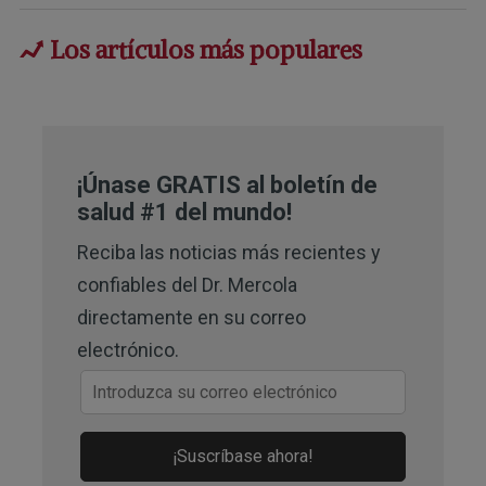
3
Los artículos más populares
VAERS, About
4
Open VAERS, COVID Data
5
Steve Kirsch, January 6, 2022
¡Únase GRATIS al boletín de
6
Research Gate, October 2021
salud #1 del mundo!
8,
9,
10,
11
Epoch Times, December 10,
Reciba las noticias más recientes y
2022
confiables del Dr. Mercola
directamente en su correo
12
YouTube, Aseem Malhotra, Has Big
electrónico.
Pharma Hijacked Evidence Based
Medicine? November 23, 2022 starting
1:55
¡Suscríbase ahora!
13,
14
YouTube, Aseem Malhotra, Has