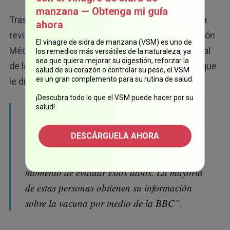
manzana — Obtenga mi guía
Tras analizar los datos por meses, el Dr. Malhotra
ahora
revisó los datos con el presidente de la Asociación
El vinagre de sidra de manzana (VSM) es uno de
Médica Británica (BMA) durante dos horas. Al final
los remedios más versátiles de la naturaleza, ya
sea que quiera mejorar su digestión, reforzar la
de la conversación, el Dr. Malhotra compartió lo que
salud de su corazón o controlar su peso, el VSM
14
es un gran complemento para su rutina de salud.
le dijo el presidente de la BMA:
¡Descubra todo lo que el VSM puede hacer por su
salud!
“he hablado con muchas personas en
puestos de liderazgo médico, incluyendo al
DESCÁRGUELA AHORA
director de salud, y creo que, a diferencia de
todos ellos, hizo un excelente trabajo al
momento de evaluar estos datos. La mayoría
de estas personas obtienen su información
sobre la vacuna por medio de la BBC”.