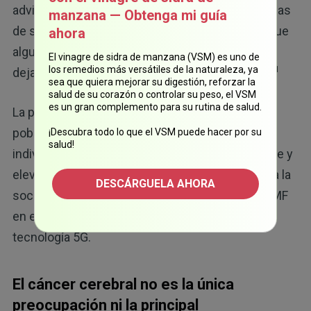
advirtió que las personas han reportado problemas
manzana — Obtenga mi guía
de salud atribuidos a la exposición a los EMF, y que
ahora
algunos están "tan gravemente afectados que
El vinagre de sidra de manzana (VSM) es uno de
11
los remedios más versátiles de la naturaleza, ya
dejan de trabajar y modifican su estilo de vida".
sea que quiera mejorar su digestión, reforzar la
salud de su corazón o controlar su peso, el VSM
es un gran complemento para su rutina de salud.
La posibilidad de que grandes porciones de la
población no puedan trabajar o vivir como
¡Descubra todo lo que el VSM puede hacer por su
salud!
individuos libres debido a la exposición incesante y
elevada a los EMF es una amenaza muy real para la
DESCÁRGUELA AHORA
sociedad. Quedan muy pocas zonas libres de EMF
en el planeta que se reducirán aún más con la
tecnología 5G.
El cáncer cerebral no es la única
preocupación ni la principal