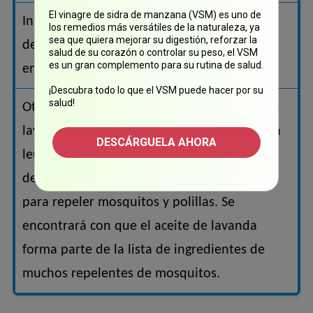
El vinagre de sidra de manzana (VSM) es uno de
Inmunidad: El uso regular de aceite esencial
los remedios más versátiles de la naturaleza, ya
sea que quiera mejorar su digestión, reforzar la
de lavanda proporciona resistencia a las
salud de su corazón o controlar su peso, el VSM
es un gran complemento para su rutina de salud.
enfermedades.
¡Descubra todo lo que el VSM puede hacer por su
salud!
Otros beneficios del aceite esencial de
lavanda incluyen su capacidad para tratar la
DESCÁRGUELA AHORA
leucorrea. También sirve para las picaduras
de insectos. Este aceite también se utiliza
para repeler mosquitos y polillas. Se
encontrará con que el aceite de lavanda
forma parte de la lista de ingredientes de
muchos repelentes de mosquitos.