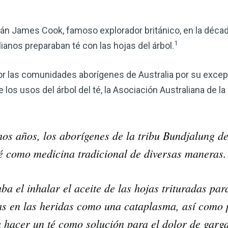
tán James Cook, famoso explorador británico, en la déc
1
ianos preparaban té con las hojas del árbol.
por las comunidades aborígenes de Australia por su exce
los usos del árbol del té, la Asociación Australiana de la 
os años, los aborígenes de la tribu Bundjalung del
Mejore su salud de for
té como medicina tradicional de diversas maneras.
vinagre de sidra de m
mi guía ahora
ba el inhalar el aceite de las hojas trituradas para
El vinagre de sidra de manzana 
jas en las heridas como una cataplasma, así como
remedios más versátiles de la n
a hacer un té como solución para el dolor de garga
quiera mejorar su digestión, refo