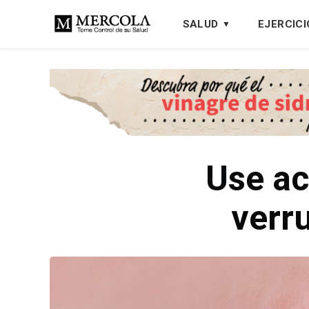
SALUD
EJERCICI
Use ac
verru