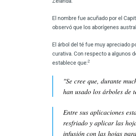
Zelanda.
El nombre fue acuñado por el Capi
observó que los aborígenes austral
El árbol del té fue muy apreciado 
curativa. Con respecto a algunos de 
2
establece que:
"Se cree que, durante much
han usado los árboles de 
Entre sus aplicaciones esta
resfriado y aplicar las ho
infusión con las hojas par