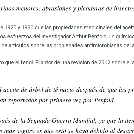
corazón o controlar su peso, el
heridas menores, abrasiones y picaduras de insecto
complemento para su rutina de 
¡Descubra todo lo que el VSM pu
e 1920 y 1930 que las propiedades medicinales del aceit
los esfuerzos del investigador Arthur Penfold, un químico
DESCÁRGUELA
e de artículos sobre las propiedades antimicrobianas del a
que el fenol. El autor de una revisión de 2012 sobre el a
l aceite de árbol de té nació después de que las p
ran reportadas por primera vez por Penfold.
pués de la Segunda Guerra Mundial, ya que la de
o más seguro es que esto se haya debido al desarr