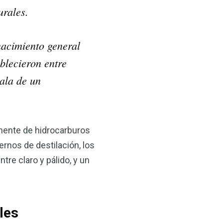
urales.
nacimiento general
blecieron entre
cala de un
mente de hidrocarburos
rnos de destilación, los
tre claro y pálido, y un
les