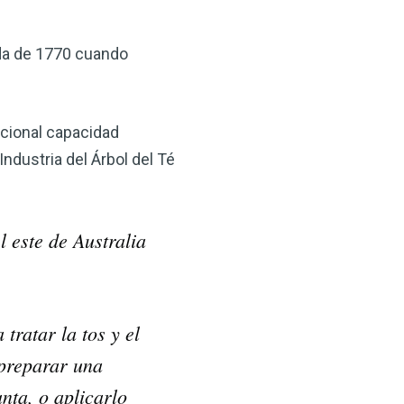
ada de 1770 cuando
pcional capacidad
Industria del Árbol del Té
×
 este de Australia
ma natural con el
anzana — Obtenga
 tratar la tos y el
(VSM) es uno de los
 preparar una
aturaleza, ya sea que
nta, o aplicarlo
rzar la salud de su