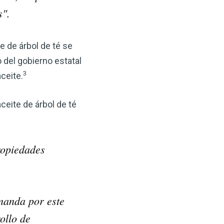
 VSM es un gran
s".
salud.
ede hacer por su salud!
e de árbol de té se
 del gobierno estatal
 AHORA
3
ceite.
ceite de árbol de té
ropiedades
manda por este
ollo de