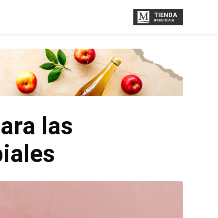
TIENDA
(PUBLICIDAD)
ara las
biales