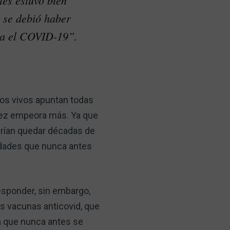
tes estuvo bien
 se debió haber
ara el COVID-19”.
dos vivos apuntan todas
 vez empeora más. Ya que
rían quedar décadas de
idades que nunca antes
esponder, sin embargo,
s vacunas anticovid, que
ra que nunca antes se