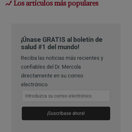
Los artículos más populares
2,
8
Substack, Carey Gillam, UnSpun
July 9, 2022
4
The Lancet Oncology March 20, 2015
¡Únase GRATIS al boletín de
5
Clin Gastroenterol Hepatol. 2019 Apr
salud #1 del mundo!
4
Reciba las noticias más recientes y
6
Environmental Pollution January
confiables del Dr. Mercola
2020, Volume 256, 113334
directamente en su correo
electrónico.
7
Journal of Biological Physics and
Chemistry January 2015, 15(3):121-
159
¡Suscríbase ahora!
9
Moms Across America, Glyphosate in
Childhood Vaccines