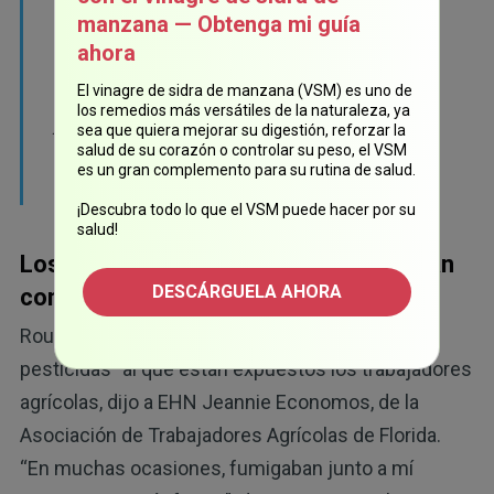
migrante lo haya hecho. El miedo a las
manzana — Obtenga mi guía
ahora
represalias y la falta de recursos legales y de
un estatus migratorio legal ha disminuido la
El vinagre de sidra de manzana (VSM) es uno de
los remedios más versátiles de la naturaleza, ya
probabilidad de que los trabajadores
sea que quiera mejorar su digestión, reforzar la
agrícolas migrantes busquen justicia y
salud de su corazón o controlar su peso, el VSM
es un gran complemento para su rutina de salud.
compensación”.
¡Descubra todo lo que el VSM puede hacer por su
salud!
Los fumigantes agrícolas se relacionan
DESCÁRGUELA AHORA
con el cáncer
Roundup es solo "uno de una gran lista de
pesticidas" al que están expuestos los trabajadores
agrícolas, dijo a EHN Jeannie Economos, de la
Asociación de Trabajadores Agrícolas de Florida.
“En muchas ocasiones, fumigaban junto a mí