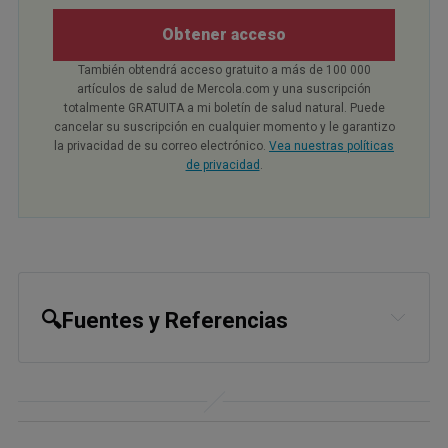
Obtener acceso
También obtendrá acceso gratuito a más de 100 000
artículos de salud de Mercola.com y una suscripción
totalmente GRATUITA a mi boletín de salud natural. Puede
cancelar su suscripción en cualquier momento y le garantizo
la privacidad de su correo electrónico.
Vea nuestras políticas
de privacidad
.
🔍Fuentes y Referencias
1,
3
U.S. CDC, National Health and
Nutrition Examination Survey,
Glyphosate in Urine June 2022