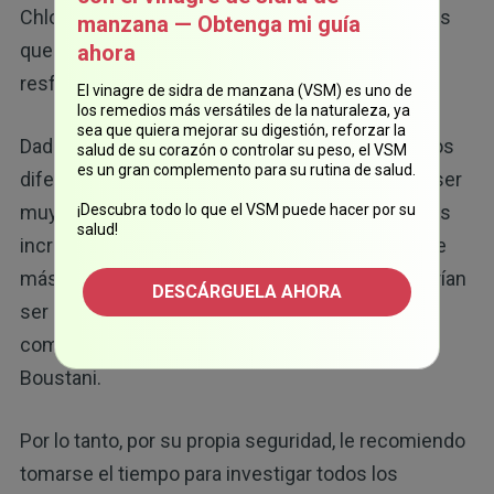
Chlor-Trimeton contiene clorfeniramina, mientras
manzana — Obtenga mi guía
que muchos tipos de medicamentos para el
ahora
23
resfriado contienen pirilamina.
El vinagre de sidra de manzana (VSM) es uno de
los remedios más versátiles de la naturaleza, ya
sea que quiera mejorar su digestión, reforzar la
Dado que hay tantos ingredientes farmacológicos
salud de su corazón o controlar su peso, el VSM
es un gran complemento para su rutina de salud.
diferentes con efectos anticolinérgicos, podría ser
muy difícil identificarlos, lo que en muchos casos
¡Descubra todo lo que el VSM puede hacer por su
salud!
incrementa la probabilidad del uso simultáneo de
más de un anticolinérgico. El resultado final podrían
DESCÁRGUELA AHORA
ser síntomas severos similares a la demencia,
como los experimentados por la paciente de
Boustani.
Por lo tanto, por su propia seguridad, le recomiendo
tomarse el tiempo para investigar todos los