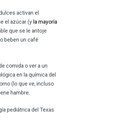
dulces activan el
e el azúcar (y
la mayoría
able que se le antoje
 o beben un café
de comida o ver a un
lógica en la química del
rno (lo que ve, incluso
tiene hambre.
gía pediátrica del Texas