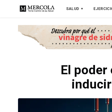
SALUD
EJERCICI
El poder
induci