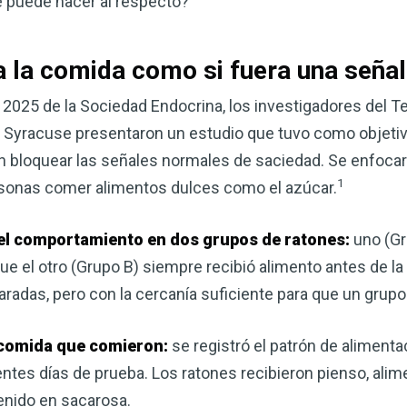
é puede hacer al respecto?
a la comida como si fuera una señal
2025 de la Sociedad Endocrina, los investigadores del Te
n Syracuse presentaron un estudio que tuvo como objetivo
n bloquear las señales normales de saciedad. Se enfoc
1
sonas comer alimentos dulces como el azúcar.
 el comportamiento en dos grupos de ratones:
uno (Gr
Mejore su salud de for
e el otro (Grupo B) siempre recibió alimento antes de la
vinagre de sidra de m
radas, pero con la cercanía suficiente para que un grupo 
mi guía ahora
e comida que comieron:
se registró el patrón de aliment
El vinagre de sidra de manzana 
entes días de prueba. Los ratones recibieron pienso, alim
remedios más versátiles de la n
quiera mejorar su digestión, refo
enido en sacarosa.