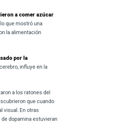
 VSM es un gran
salud.
vieron a comer azúcar
 lo que mostró una
ede hacer por su salud!
on la alimentación
 AHORA
sado por la
erebro, influye en la
aron a los ratones del
Descubrieron que cuando
 visual. En otras
s de dopamina estuvieran