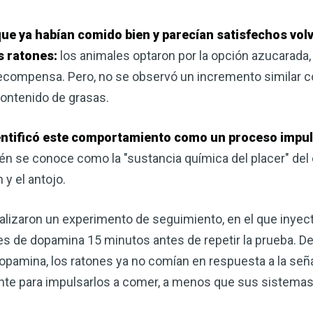
corazón o controlar su peso, el
complemento para su rutina de 
que ya habían comido bien y parecían satisfechos vol
s ratones:
los animales optaron por la opción azucarada,
¡Descubra todo lo que el VSM pu
a recompensa. Pero, no se observó un incremento similar c
contenido de grasas.
DESCÁRGUELA
identificó este comportamiento como un proceso impul
n se conoce como la "sustancia química del placer" del c
 y el antojo.
ealizaron un experimento de seguimiento, en el que inyect
res de dopamina 15 minutos antes de repetir la prueba. 
pamina, los ratones ya no comían en respuesta a la señal
iente para impulsarlos a comer, a menos que sus sistema