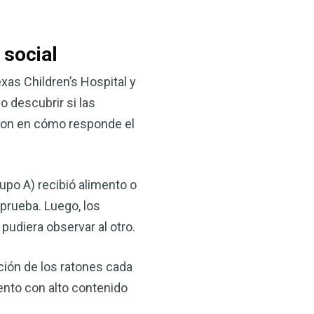
 social
xas Children’s Hospital y
 descubrir si las
aron en cómo responde el
×
upo A) recibió alimento o
ma natural con el
 prueba. Luego, los
anzana — Obtenga
pudiera observar al otro.
ación de los ratones cada
(VSM) es uno de los
ento con alto contenido
aturaleza, ya sea que
rzar la salud de su