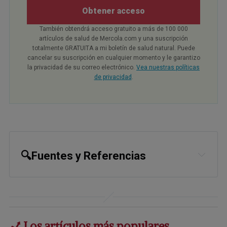
Obtener acceso
También obtendrá acceso gratuito a más de 100 000
artículos de salud de Mercola.com y una suscripción
totalmente GRATUITA a mi boletín de salud natural. Puede
cancelar su suscripción en cualquier momento y le garantizo
la privacidad de su correo electrónico.
Vea nuestras políticas
de privacidad
.
🔍Fuentes y Referencias
1,
2,
13
JAMA Psychiatry. Published 
online June 14, 2023. doi: 
10.1001/jamapsychiatry.2023.1817
Los artículos más populares