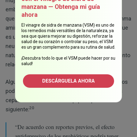
mujeres durante y después del
manzana — Obtenga mi guía
16
embarazo.
Estudios en animales demostraron
ahora
que los Lactobacillus podrían producir ácido gamma
El vinagre de sidra de manzana (VSM) es uno de
aminobutírico (GABA, por sus siglas en inglés), que
los remedios más versátiles de la naturaleza, ya
es un neurotransmisor que inhibe la activación
sea que quiera mejorar su digestión, reforzar la
salud de su corazón o controlar su peso, el VSM
neuronal excesiva, lo que promueve un estado
es un gran complemento para su rutina de salud.
1718
natural de calma,
y favorece el comportamiento
¡Descubra todo lo que el VSM puede hacer por su
19
relacionado con la depresión.
salud!
DESCÁRGUELA AHORA
Algunos efectos antidepresivos de los probióticos
podrían tener una relación con el aumento en las
cepas de lactobacillus. El equipo explicó lo
20
siguiente:
“De acuerdo con reportes previos, el efecto
antidepresivo de los probióticos podría tener