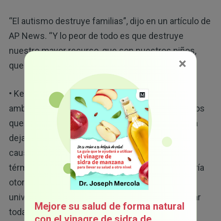
“El autismo destruye familias”, dijo en un artículo de
AP News. “Y lo peor de todo es que destruye
nuestro mayor recurso, que son nuestros niños,
×
que son los menos culpables".
• Kennedy está decidido a identificar las causas
ambientales: a diferencia de muchos funcionarios
que tuvieron el cargo antes que él, Kennedy está
dejando claro que su equipo no esconderá las
causas controversiales o inconvenientes en
términos políticos. También dijo que su secretaría
otorgará subvenciones de investigación a
universidades y científicos dispuestos a estudiar
Mejore su salud de forma natural
todas las variables ambientales.
con el vinagre de sidra de