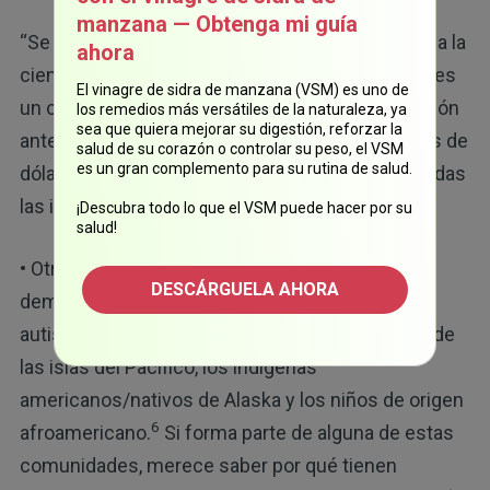
manzana — Obtenga mi guía
“Se pedirá a los investigadores que ‘se apeguen a la
ahora
ciencia, sin importar lo que descubra”, dijo. Este es
El vinagre de sidra de manzana (VSM) es uno de
un cambio importante respecto a la administración
los remedios más versátiles de la naturaleza, ya
sea que quiera mejorar su digestión, reforzar la
anterior, que de hecho canceló miles de millones de
salud de su corazón o controlar su peso, el VSM
es un gran complemento para su rutina de salud.
dólares en subvenciones científicas y detuvo todas
las investigaciones en esta área.
¡Descubra todo lo que el VSM puede hacer por su
salud!
• Otra omisión importante, el aspecto
DESCÁRGUELA AHORA
demográfico: el estudio afirma que las tasas de
autismo son mayores entre los niños asiáticos/de
las islas del Pacífico, los indígenas
americanos/nativos de Alaska y los niños de origen
6
afroamericano.
Si forma parte de alguna de estas
comunidades, merece saber por qué tienen