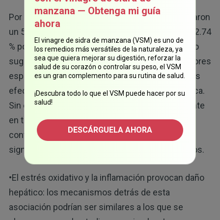
manzana — Obtenga mi guía
Por ejemplo, en Asia, los niveles de ALT aumentaron
ahora
un 5.07 %, los de AST un 4.11 % y los de GGT un 2.74
El vinagre de sidra de manzana (VSM) es uno de
% por cada 10 μg/m3 de aumento de PM2.5. Esto
los remedios más versátiles de la naturaleza, ya
sea que quiera mejorar su digestión, reforzar la
sugiere que la ubicación geográfica u otros factores
salud de su corazón o controlar su peso, el VSM
específicos de dichas poblaciones amplifican los
es un gran complemento para su rutina de salud.
efectos nocivos de las PM2.5 en la salud hepática.
¡Descubra todo lo que el VSM puede hacer por su
salud!
Sin embargo, la conclusión general es consistente
en todas las regiones: respirar más aire
DESCÁRGUELA AHORA
contaminado con PM2.5 está relacionado con
signos de estrés y daño hepático en los humanos.
•El estrés oxidativo y la inflamación provocan daño
hepático: los mecanismos detrás de esta
asociación podrían ser similares a los que se