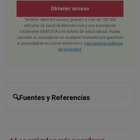
Obtener acceso
También obtendrá acceso gratuito a más de 100 000
artículos de salud de Mercola.com y una suscripción
totalmente GRATUITA a mi boletín de salud natural. Puede
cancelar su suscripción en cualquier momento y le garantizo
la privacidad de su correo electrónico.
Vea nuestras políticas
de privacidad
.
🔍Fuentes y Referencias
1,
4,
5,
18
Front Immunol. 2021 Feb 
15;12:628453
2
Cleveland Clinic, Inflammation