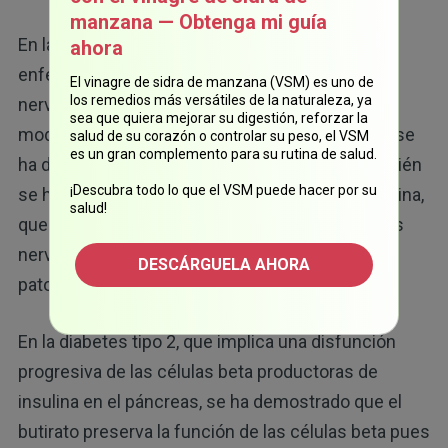
manzana — Obtenga mi guía
En la esclerosis múltiple (EM), que es una
ahora
enfermedad autoinmune que afecta al sistema
El vinagre de sidra de manzana (VSM) es uno de
los remedios más versátiles de la naturaleza, ya
nervioso central, el butirato interviene en la
sea que quiera mejorar su digestión, reforzar la
modulación de las respuestas inmunológicas y se
salud de su corazón o controlar su peso, el VSM
es un gran complemento para su rutina de salud.
ha demostrado que reduce la inflamación. También
¡Descubra todo lo que el VSM puede hacer por su
se ha demostrado que previene el daño a la mielina,
salud!
que es la cubierta protectora que rodea las fibras
nerviosas, una característica distintiva de la
DESCÁRGUELA AHORA
20
patología de la EM.
En la diabetes tipo 2, que implica una disfunción
progresiva de las células beta productoras de
insulina en el páncreas, se ha demostrado que el
butirato preserva la función de las células beta pues