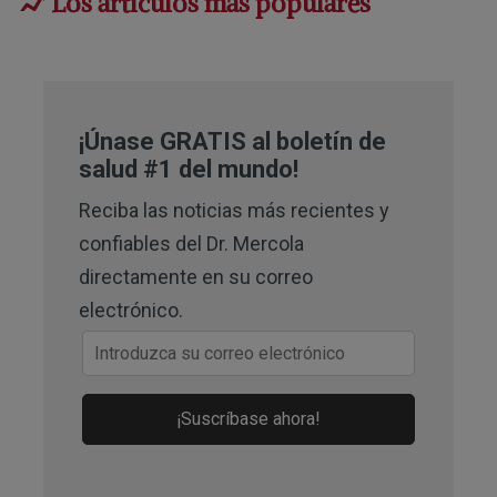
Los artículos más populares
3
Journal of Inflammation Research 
2021:14, 6025–6041
6,
12,
19
Nutrients. 2023 May 
¡Únase GRATIS al boletín de
11;15(10):2275
salud #1 del mundo!
7
Experimental Hematology & 
Reciba las noticias más recientes y
Oncology Volume 13, Article number: 
confiables del Dr. Mercola
68 (2024)
directamente en su correo
electrónico.
8
Int J Mol Sci. 2019 Nov 
28;20(23):6008
9,
25,
26,
27
J Inflamm Res. 2021 Nov 
¡Suscríbase ahora!
18;14:6025–6041
10
Biomedicine & Pharmacotherapy. 