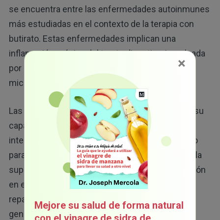
se encuentra entre las enfermedades autoinmunes
más estudiadas en el contexto de la terapia con
butirato. Estas enfermedades implican una
inflamación crónica del tracto digestivo, impulsada
×
por una respuesta inmunológica hiperactiva a la
microbiota intestinal.
Las propiedades antiinflamatorias del butirato y su
capacidad para mejorar la función de la barrera
intestinal proporcionan un excelente tratamiento
para la EII. Las investigaciones demuestran que la
suplementación con butirato reduce la inflamación
en el revestimiento intestinal, promueve la
reparación de tejidos y mejora la salud intestinal
Mejore su salud de forma natural
19
general.
con el vinagre de sidra de