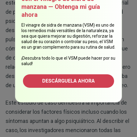
este fenómeno. Una persona con un largo historial
manzana — Obtenga mi guía
de problemas neurológicos ingresó a una unidad
ahora
psiquiátrica por escuchar unas “voces”
El vinagre de sidra de manzana (VSM) es uno de
desconcertantes que resultaron ser tinnitus
los remedios más versátiles de la naturaleza, ya
sea que quiera mejorar su digestión, reforzar la
15
pulsátil.
Los autores de este artículo explicaron
salud de su corazón o controlar su peso, el VSM
es un gran complemento para su rutina de salud.
cómo las percepciones auditivas del paciente, que
de otro modo no habrían podido explicarse, se
¡Descubra todo lo que el VSM puede hacer por su
salud!
relacionaron con un problema de salud mental, pero
después los médicos descubrieron que se trataba
DESCÁRGUELA AHORA
de un problema relacionado con el flujo sanguíneo.
Este estudio de caso demuestra la importancia de
considerar los factores físicos incluso cuando los
síntomas apuntan a algo psiquiátrico. Al describir el
caso, los investigadores mencionaron todas las