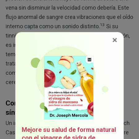
vena sin disminuir la velocidad como debería. Este
flujo anormal de sangre crea vibraciones que el oído
13
interno capta como un sonido distinto.
Si su
tinnitus pulsátil se debe a una lesión de derivación,
×
es importante identificar el problema de forma
temprana, ya que eso permitirá que reciba
tratamientos específicos que previenen
complicaciones más graves, como un derrame
14
cerebral o una hemorragia.
Confunden el tinnitus pulsátil con un
síntoma psiquiátrico
Un informe que se publicó en Psychiatry Research
Mejore su salud de forma natural
Case Reports proporcionó más información sobre
con el vinagre de sidra de