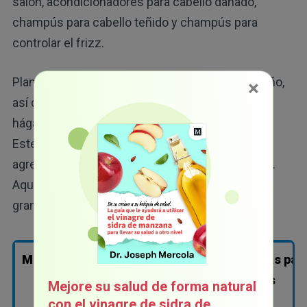
salón, acondicionadores para cabello dañado,
champús para cabello teñido y champús para
controlar el frizz.
Planeamos actualizar esta investigación cada año,
×
así que si nos olvidamos de alguna marca,
háganoslo saber en la sección de comentarios.
Este año analizamos más de 200 marcas y
agregamos más de 100 marcas nuevas a la lista.
Aquí otras investigaciones que podrían serle de
gran ayuda:
Maquillaje
Loción
Cremas par
manos
Mejore su salud de forma natural
con el vinagre de sidra de