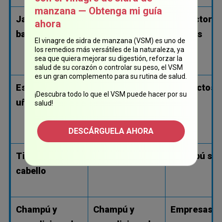
manzana — Obtenga mi guía
Jabón y gel de
Jabones
Protectores
ahora
baño
líquidos para
solares
El vinagre de sidra de manzana (VSM) es uno de
manos
los remedios más versátiles de la naturaleza, ya
sea que quiera mejorar su digestión, reforzar la
salud de su corazón o controlar su peso, el VSM
es un gran complemento para su rutina de salud.
Esmalte de
Limpiadores
Productos 
¡Descubra todo lo que el VSM puede hacer por su
uñas
faciales y
peinar
salud!
humectantes
DESCÁRGUELA AHORA
Tinte para el
Desodorantes
Champú se
cabello
Champú y
Champú y
Empresas d