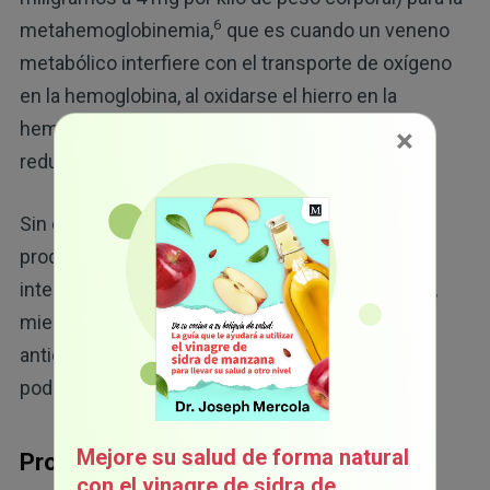
6
metahemoglobinemia,
que es cuando un veneno
metabólico interfiere con el transporte de oxígeno
en la hemoglobina, al oxidarse el hierro en la
hemoglobina a +3 en lugar de su estado normal
×
reducido de +2.
Sin embargo, si toma una dosis demasiado alta,
produce metahemoglobinemia. En dosis
intermedias, no existe ningún efecto. Asimismo,
mientras que las dosis bajas tienen un efecto
antioxidante, las dosis altas son prooxidantes y
podrían matar bacterias y células tumorales.
Mejore su salud de forma natural
Proteja su hígado
con el vinagre de sidra de