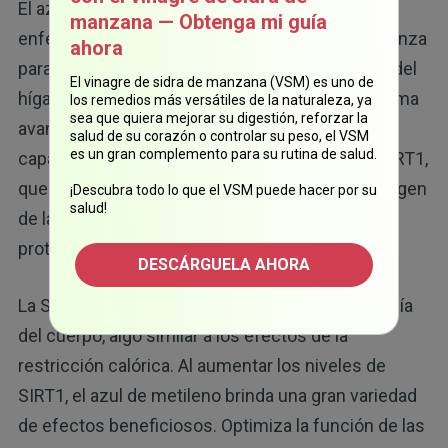
El azul de metileno podría ayudar a tratar las
manzana — Obtenga mi guía
enfermedades del hígado graso, y brinda esperanza
ahora
para las personas con esteatosis (enfermedad del
El vinagre de sidra de manzana (VSM) es uno de
hígado graso) y esteatohepatitis, que es una forma
los remedios más versátiles de la naturaleza, ya
sea que quiera mejorar su digestión, reforzar la
avanzada de enfermedad del hígado graso. La
salud de su corazón o controlar su peso, el VSM
es un gran complemento para su rutina de salud.
capacidad del azul de metileno para activar la SIRT1,
que es una proteína también conocida como el "gen
¡Descubra todo lo que el VSM puede hacer por su
salud!
de la longevidad", radica en sus efectos que
7
protegen el higado.
DESCÁRGUELA AHORA
La SIRT1 ayuda a mantener el equilibrio de energía
del cuerpo, algo similar a los efectos de la
restricción calórica. Al aumentar los niveles de
SIRT1, el azul de metileno brinda una gran variedad
de efectos beneficiosos. Optimiza la función de las