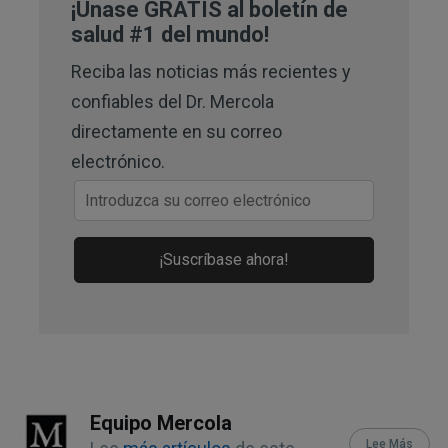
Complementary and Integrative Health, 
¡Únase GRATIS al boletín de
Ginkgo
salud #1 del mundo!
Reciba las noticias más recientes y
4
Antioxidants (Basel). June 2024; 
confiables del Dr. Mercola
13(6): 651
directamente en su correo
5
Antioxidants (Basel). June 2024; 
electrónico.
13(6): 651, Abstract
6,
7,
8,
9
Antioxidants (Basel). June 
2024; 13(6): 651, Ginkgo Biloba and 
¡Suscríbase ahora!
Antioxidant Effects
10,
11
Neuropsychiatr Dis Treat. 
2023;19:647-660
12
Chris Kresser, August 27, 2024
Equipo Mercola
Lee Más