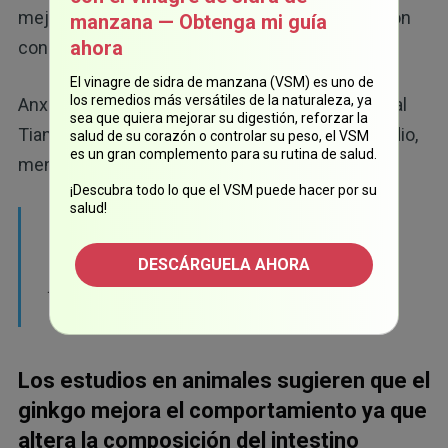
mejora promedio de 5.51 puntos, en comparación
manzana — Obtenga mi guía
19
ahora
con 5.04 puntos del grupo de placebo.
El vinagre de sidra de manzana (VSM) es uno de
los remedios más versátiles de la naturaleza, ya
Anxin Wang, Ph.D., profesor asociado del Hospital
sea que quiera mejorar su digestión, reforzar la
Tiantan de Beijing y uno de los autores del estudio,
salud de su corazón o controlar su peso, el VSM
es un gran complemento para su rutina de salud.
mencionó lo siguiente:
¡Descubra todo lo que el VSM puede hacer por su
salud!
"Si se confirman nuestros resultados, las
inyecciones de GDLM podrían utilizarse
DESCÁRGUELA AHORA
para mejorar la función cognitiva después de
20
un derrame isquémico".
Los estudios en animales sugieren que el
ginkgo mejora el comportamiento ya que
altera la composición del intestino