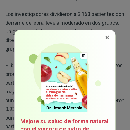
Los investigadores dividieron a 3 163 pacientes con
derrame cerebral leve a moderado en dos grupos.
Un grupo recibió inyecciones diarias de ginkgo
×
diterpeno lactona meglumina (GDLM), y el otro
grupo recibió un placebo.
Si bien, ambos grupos tuvieron puntajes cognitivos
promedio al inicio del estudio, hacia el día 14, los
participantes que recibieron GDLM mostraron
mayores signos de mejora. En promedio, las
puntuaciones cognitivas del grupo de ginkgo fueron
3.93 puntos más altos, en comparación con 3.62
puntos del grupo de placebo. Para el día 90, los
Mejore su salud de forma natural
participantes que recibieron ginkgo tuvieron una
con el vinagre de sidra de