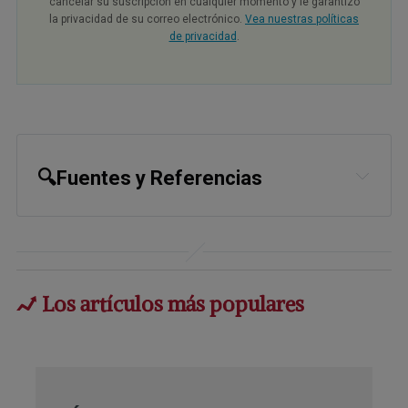
cancelar su suscripción en cualquier momento y le garantizo
la privacidad de su correo electrónico.
Vea nuestras políticas
de privacidad
.
🔍Fuentes y Referencias
1
Phytomedicine, April 2024, Volume 
126, 155352
2
Pharmacological Research - Modern 
Los artículos más populares
Chinese Medicine, December 2023, 
Volume 9, 100331
3,
26
U.S. National Center for 