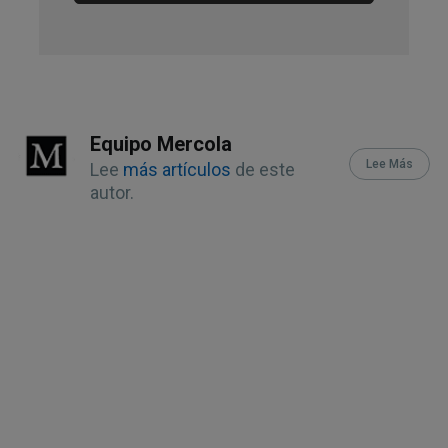
11
World Health Organization, Preterm 
and Low Birth Weight Infants
12
WHO May 10, 2023
Equipo Mercola
13
Science Daily, January 24, 2017
Lee Más
Lee
más artículos
de este
autor.