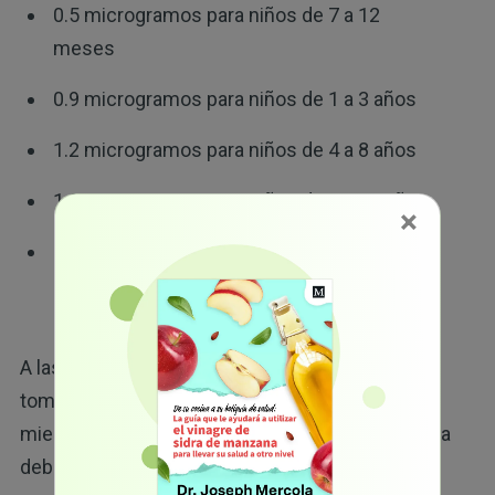
0.5 microgramos para niños de 7 a 12
meses
0.9 microgramos para niños de 1 a 3 años
1.2 microgramos para niños de 4 a 8 años
1.8 microgramos para niños de 9 a 13 años
×
2.4 microgramos para personas de 14 años
o más
A las mujeres embarazadas se les recomienda
tomar 2.6 microgramos de vitamina B12 al día,
mientras que las mujeres en período de lactancia
deben tomar 2.8 microgramos.