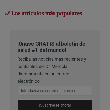
EurekAlert! January 30, 2017
3,
5
Los artículos más populares
New Hope Network February 9, 
2017
6
Cure Joy March 2, 2016
7
Osteoporosis International January 
¡Únase GRATIS al boletín de
salud #1 del mundo!
2014; Volume 25, Issue 1, 131-140 
(Archived)
Reciba las noticias más recientes y
confiables del Dr. Mercola
8
National Institutes of Health February 
directamente en su correo
11, 2016
electrónico.
9
Am J Epidemiol 2017; 185 (3):212-
223
10
¡Suscríbase ahora!
Mayo Clinic 1998-2024