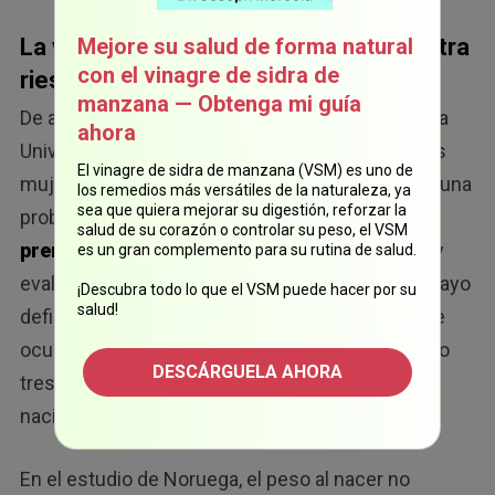
La vitamina B12 brinda protección contra
Mejore su salud de forma natural
con el vinagre de sidra de
riesgos en el parto y otros problemas
manzana — Obtenga mi guía
De acuerdo con un estudio de 2017 que realizó la
ahora
Universidad Noruega de Ciencia y Tecnología, las
El vinagre de sidra de manzana (VSM) es uno de
mujeres con deficiencia de vitamina B12 tienen una
los remedios más versátiles de la naturaleza, ya
sea que quiera mejorar su digestión, reforzar la
probabilidad 21 % mayor de tener un
parto
salud de su corazón o controlar su peso, el VSM
9
prematuro
.
El estudio se realizó en 11 países y
es un gran complemento para su rutina de salud.
evaluó 11 216 embarazos y partos. (La Clínica Mayo
¡Descubra todo lo que el VSM puede hacer por su
salud!
define los partos prematuros como aquellos que
ocurren antes de las 37 semanas de embarazo, o
DESCÁRGUELA AHORA
tres semanas antes de la fecha prevista del
10
nacimiento del bebé).
En el estudio de Noruega, el peso al nacer no