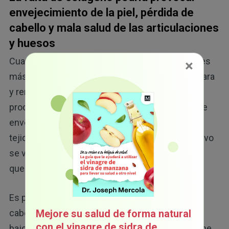
envejecimiento de la piel, pérdida de
cabello y mala salud de las articulaciones
y huesos
Cuando su nivel de colágeno es óptimo, su piel es
×
más suave, tersa y firme, ya que el colágeno repara
y renueva las células de la piel. Sin embargo, la
producción de colágeno disminuye a medida que
envejecemos. Como consecuencia, la piel, los
tejidos blandos, los músculos y el tejido conectivo
se vuelven más débiles y pierden elasticidad, ya
que las células no pueden renovarse.
Es posible que note arrugas, piel seca y flácida y
cabello sin brillo como resultado de los niveles
Mejore su salud de forma natural
con el vinagre de sidra de
bajos de colágeno. Alrededor de los 60 años, tiene