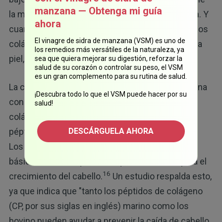
manzana — Obtenga mi guía
la mitad del colágeno que tenía cuando era joven. Y
ahora
cuando llegue a los 80, tendrá cuatro veces menos
El vinagre de sidra de manzana (VSM) es uno de
colágeno; entonces, notará cambios no sólo en la
los remedios más versátiles de la naturaleza, ya
piel, sino también en otras áreas de su salud.
sea que quiera mejorar su digestión, reforzar la
salud de su corazón o controlar su peso, el VSM
es un gran complemento para su rutina de salud.
La caída de cabello es otro efecto que se relaciona
¡Descubra todo lo que el VSM puede hacer por su
con niveles deficientes de colágeno. Cuando el
salud!
colágeno entra al cuerpo, lo descompone en
péptidos para que el intestino pueda absorberlo.
DESCÁRGUELA AHORA
Los péptidos se transforman en componentes
básicos, como la queratina, que es esencial para el
16
crecimiento del cabello.
Un estudio respalda esto,
ya que indica que "tanto los péptidos de colágeno
(CP, por sus siglas en inglés) marino como los
bovino pueden ayudar a prevenir la caída de cabello