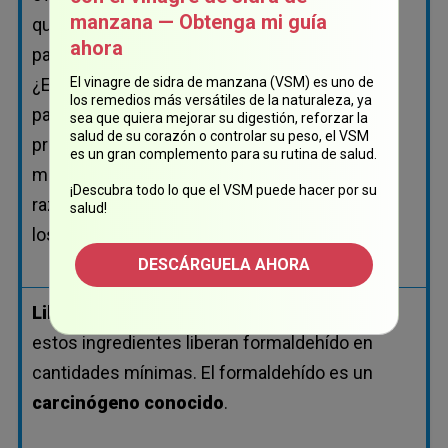
manzana — Obtenga mi guía
que provocan mal olor. Y, también se utilizan
ahora
para aumentar la vida útil de los productos.
¿Existen mejores alternativas? ¡Claro! Pero los
El vinagre de sidra de manzana (VSM) es uno de
los remedios más versátiles de la naturaleza, ya
parabenos son más baratos y permiten que el
sea que quiera mejorar su digestión, reforzar la
salud de su corazón o controlar su peso, el VSM
producto pueda estar en los estantes durante
es un gran complemento para su rutina de salud.
muchos años... hasta que se venda. Esa es la
¡Descubra todo lo que el VSM puede hacer por su
razón por la que las empresas de cosméticos
salud!
los utilizan.
DESCÁRGUELA AHORA
Liberadores de formaldehído:
se sabe que
estos ingredientes liberan formaldehído en
cantidades mínimas. El formaldehído es un
carcinógeno conocido
.