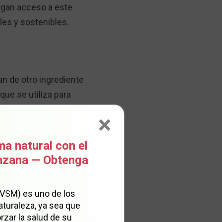
ngan acceso a este
es y sostenibles.
an de otro ingrediente
ue se utiliza para
versión sintética que se
×
transgénicos dentro de
de origen vegetal". Según
ma natural con el
anzana — Obtenga
zima transgénica
(VSM) es uno de los
na de ADN de una
aturaleza, ya sea que
 moho.
rzar la salud de su