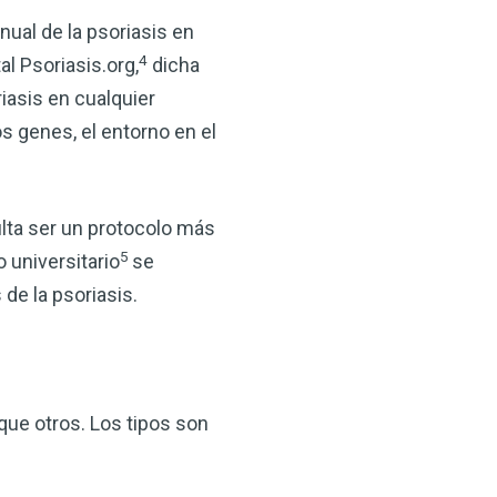
 VSM es un gran
nual de la psoriasis en
salud.
4
l Psoriasis.org,
dicha
ede hacer por su salud!
iasis en cualquier
s genes, el entorno en el
 AHORA
ulta ser un protocolo más
5
 universitario
se
 de la psoriasis.
que otros. Los tipos son