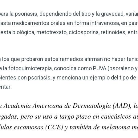
ra la psoriasis, dependiendo del tipo y la gravedad, var
hasta medicamentos orales en forma intravenosa, en pasti
sta biológica, metotrexato, ciclosporina, retinoides, ent
e los que probaron estos remedios afirman no haber tenid
 la fotoquimioterapia, conocida como PUVA (psoraleno y ra
cientes con psoriasis, y menciona un ejemplo del tipo d
ntar:
Mejore su salud de for
vinagre de sidra de m
e la Academia Americana de Dermatología (AAD), 
mi guía ahora
ngadas, pero su uso a largo plazo en caucásicos a
El vinagre de sidra de manzana 
élulas escamosas (CCE) y también de melanoma ma
remedios más versátiles de la n
quiera mejorar su digestión, refo