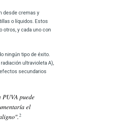
ían desde cremas y
llas o líquidos. Estos
ro otros, y cada uno con
o ningún tipo de éxito.
diación ultravioleta A),
×
e efectos secundarios
ma natural con el
anzana — Obtenga
la PUVA puede
umentaría el
(VSM) es uno de los
2
ligno".
aturaleza, ya sea que
rzar la salud de su