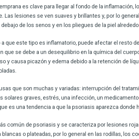
emprana es clave para llegar al fondo de la inflamación, l
e. Las lesiones se ven suaves y brillantes y, por lo genera
as, debajo de los senos y en los pliegues de la piel alrededo
a que este tipo es inflamatorio, puede afectar el resto d
en que se debe a un desequilibrio en la química del cuerpo.
so y causa picazón y edema debido a la retención de líqui
oladas.
usas que son muchas y variadas: interrupción del tratam
 solares graves, estrés, una infección, un medicamento p
ue es una tendencia a que la psoriasis aparezca donde h
más común de psoriasis y se caracteriza por lesiones ro
lancas o plateadas, por lo general en las rodillas, los co