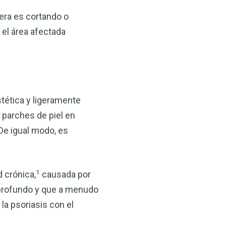
era es cortando o
n el área afectada
tética y ligeramente
r parches de piel en
De igual modo, es
1
 crónica,
causada por
 profundo y que a menudo
 la psoriasis con el