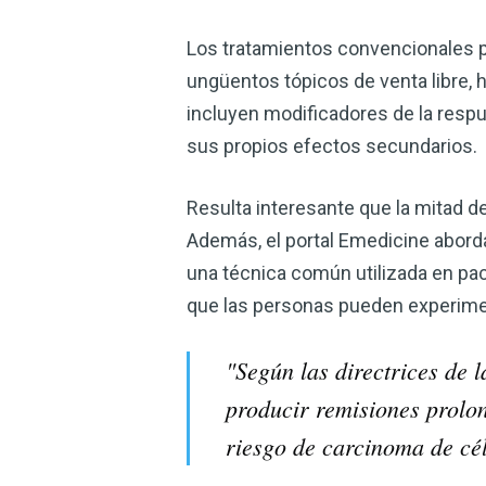
Los tratamientos convencionales pa
ungüentos tópicos de venta libre, 
incluyen modificadores de la respue
sus propios efectos secundarios.
Resulta interesante que la mitad d
Además, el portal Emedicine aborda
una técnica común utilizada en pa
que las personas pueden experime
"Según las directrices d
producir remisiones prolo
riesgo de carcinoma de c