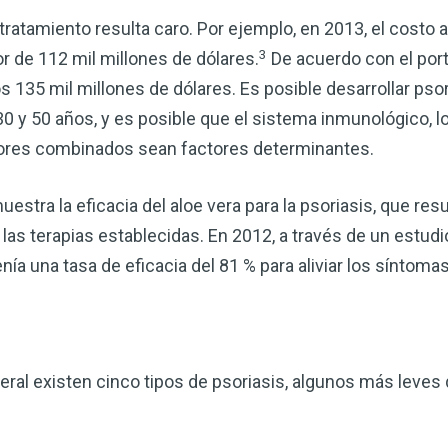
corazón o controlar su peso, el
ratamiento resulta caro. Por ejemplo, en 2013, el costo a
complemento para su rutina de 
3
r de 112 mil millones de dólares.
De acuerdo con el porta
¡Descubra todo lo que el VSM pu
 135 mil millones de dólares. Es posible desarrollar psor
0 y 50 años, y es posible que el sistema inmunológico, lo
DESCÁRGUELA
ctores combinados sean factores determinantes.
estra la eficacia del aloe vera para la psoriasis, que res
as terapias establecidas. En 2012, a través de un estudio
nía una tasa de eficacia del 81 % para aliviar los síntomas
eral existen cinco tipos de psoriasis, algunos más leves 