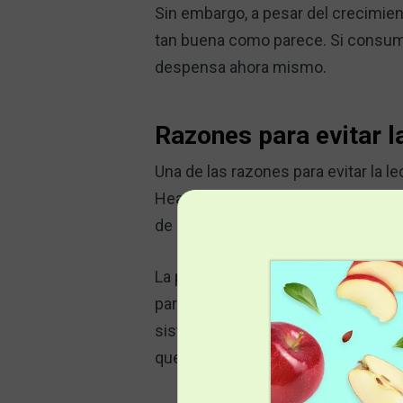
Sin embargo, a pesar del crecimie
tan buena como parece. Si consume
despensa ahora mismo.
Razones para evitar l
Una de las razones para evitar la 
Hearty Soul, una taza de leche de
de leche entera contiene 8 gramos
La proteína es un macronutriente e
para reparar tejidos. También es n
sistema inmunológico. Si no consum
4
que los estudios
demuestran que u