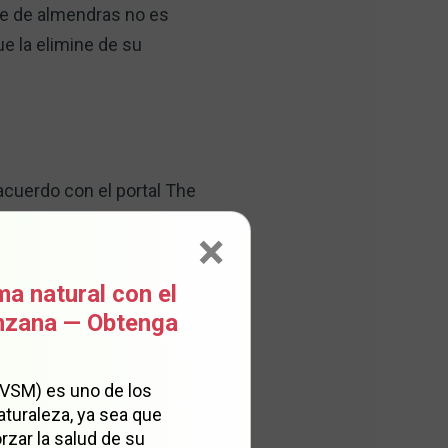
he de almendras no es
e la elimine de su
acuerdo con el portal The
 comparación, una taza
×
ma natural con el
 más fuertes, así como
anzana — Obtenga
, las hormonas y del
iva se verá afectada, ya
(VSM) es uno de los
enil.
aturaleza, ya sea que
rzar la salud de su