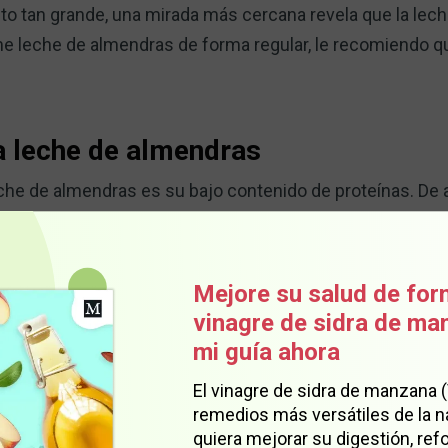
nto tan grande, una mirada más cercana revela que la lec
 leche de almendras de forma regular, le recomiendo qu
a leche de almendras
leche de almendras es su bajo contenido de proteínas. De 
 almendras sólo contiene 1 gramo de proteína. A modo de
3
.
Mejore su salud de for
sencial para construir y desarrollar músculos y órganos
vinagre de sidra de m
ecesaria para el funcionamiento adecuado de las enzimas
mi guía ahora
e la cantidad suficiente de proteínas, su función cognit
El vinagre de sidra de manzana 
n consumo bajo podría tener relación con la demencia s
remedios más versátiles de la n
quiera mejorar su digestión, refo