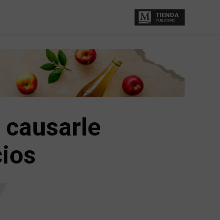
TIENDA
(PUBLICIDAD)
 causarle
ios