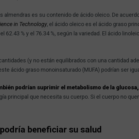
las almendras es su contenido de ácido oleico. De acuerd
ience in Technology
, el ácido oleico es el ácido graso pri
l 62.43 % y el 76.34 %, según la variedad. El ácido linol
ntidades (y no están equilibrados con una cantidad ad
 este ácido graso monoinsaturado (MUFA) podrían ser igua
bién podrían suprimir el metabolismo de la glucosa,
rgía principal que necesita su cuerpo. Si el cuerpo no qu
podría beneficiar su salud