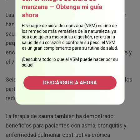
manzana — Obtenga mi guía
ahora
Las personas que sufren de fibromialgia también
han experimentado grandes resultados al usar
El vinagre de sidra de manzana (VSM) es uno de
los remedios más versátiles de la naturaleza, ya
saunas para reducir el malestar y el dolor. En un
sea que quiera mejorar su digestión, reforzar la
pequeño estudio, 44 pacientes con fibromialgia
salud de su corazón o controlar su peso, el VSM
es un gran complemento para su rutina de salud.
encontraron una reducción del dolor entre el 33 % y
¡Descubra todo lo que el VSM puede hacer por su
el 77 %.
salud!
Seis meses después de que terminó el estudio, los
DESCÁRGUELA AHORA
participantes continuaron informando una
13
reducción del dolor entre el 28 % y el 68 %.
La terapia de sauna también ha demostrado
beneficios para pacientes con asma, bronquitis y
enfermedad pulmonar obstructiva crónica