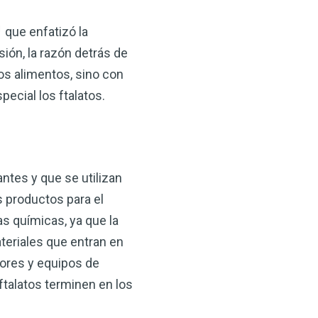
1
que enfatizó la
sión, la razón detrás de
os alimentos, sino con
ecial los ftalatos.
×
ntes y que se utilizan
 productos para el
ma natural con el
as químicas, ya que la
anzana — Obtenga
teriales que entran en
ores y equipos de
(VSM) es uno de los
talatos terminen en los
aturaleza, ya sea que
rzar la salud de su