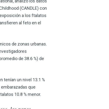
tional, analizó los datos
y Childhood (CANDLE) con
exposición a los ftalatos
nsfieren al feto en el
micos de zonas urbanas.
investigadores
 promedio de 38.6 %) de
 tenían un nivel 13.1 %
res embarazadas que
talatos 10.8 % menor.
eso, las papas