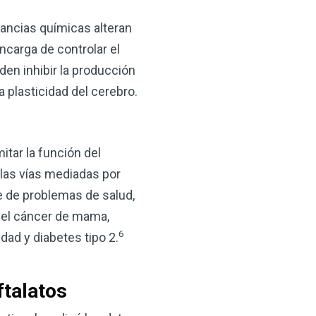
 VSM es un gran
salud.
ancias químicas alteran
ncarga de controlar el
ede hacer por su salud!
en inhibir la producción
 plasticidad del cerebro.
 AHORA
itar la función del
 las vías mediadas por
e de problemas de salud,
 el cáncer de mama,
6
ad y diabetes tipo 2.
ftalatos