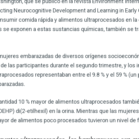
hington, que se publicó en la revista Environment Interna
fecting Neurocognitive Development and Learning in Earl
consumir comida rápida y alimentos ultraprocesados en la 
 se exponen a estas sustancias químicas, también se tra
1 mujeres embarazadas de diversos orígenes socioeconó
de las participantes durante el segundo trimestre, y los 
raprocesados ​​representaban entre el 9.8 % y el 59 % (un
barazadas.
tidad 10 % mayor de alimentos ultraprocesados ​​también
DEHP) di(2-etilhexil) en la orina. Mientras que las muje
or de alimentos poco procesados ​​tuvieron un nivel de f
limentos ultraprocesados, las hamburguesas con qu