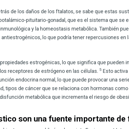
corazón o controlar su peso, el
complemento para su rutina de 
ás de los daños de los ftalatos, se sabe que estas sust
ipotalámico-pituitario-gonadal, que es el sistema que se e
¡Descubra todo lo que el VSM pu
n inmunológica y la homeostasis metabólica. También pued
antiestrogénicos, lo que podría tener repercusiones en la
DESCÁRGUELA
 propiedades estrogénicas, lo que significa que pueden im
5
 los receptores de estrógeno en las células.
Esto activa
unción endocrina normal, lo que puede provocar una seri
dad, tipos de cáncer que se relaciona con hormonas como
isfunción metabólica que incrementa el riesgo de obesid
tico son una fuente importante de 