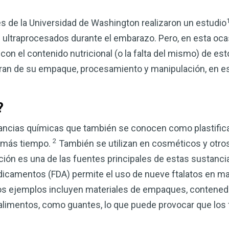
s de la Universidad de Washington realizaron un estudio
 ultraprocesados ​​durante el embarazo. Pero, en esta oca
on el contenido nutricional (o la falta del mismo) de est
tran de su empaque, procesamiento y manipulación, en esp
?
tancias químicas que también se conocen como plastifica
2
n más tiempo.
También se utilizan en cosméticos y otros
Mejore su salud de for
ción es una de las fuentes principales de estas sustanci
vinagre de sidra de m
icamentos (FDA) permite el uso de nueve ftalatos en ma
mi guía ahora
nos ejemplos incluyen materiales de empaques, contened
El vinagre de sidra de manzana 
limentos, como guantes, lo que puede provocar que los f
remedios más versátiles de la n
quiera mejorar su digestión, refo