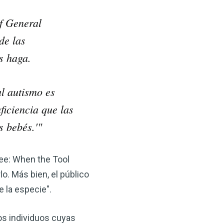
of General
de las
s haga.
al autismo es
ficiencia que las
s bebés.'"
zee: When the Tool
o. Más bien, el público
e la especie".
os individuos cuyas