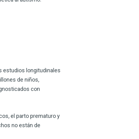
 VSM es un gran
salud.
ede hacer por su salud!
 AHORA
 estudios longitudinales
llones de niños,
agnosticados con
os, el parto prematuro y
uchos no están de