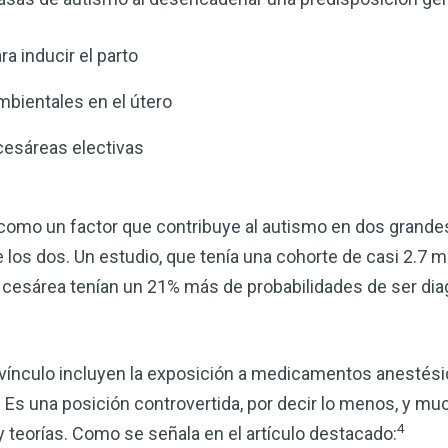
corazón o controlar su peso, el
complemento para su rutina de 
ra inducir el parto
¡Descubra todo lo que el VSM pu
bientales en el útero
DESCÁRGUELA
cesáreas electivas
 como un factor que contribuye al autismo en dos grandes
los dos. Un estudio, que tenía una cohorte de casi 2.7 mi
 cesárea tenían un 21% más de probabilidades de ser di
vínculo incluyen la exposición a medicamentos anestésic
 Es una posición controvertida, por decir lo menos, y m
4
 teorías. Como se señala en el artículo destacado: