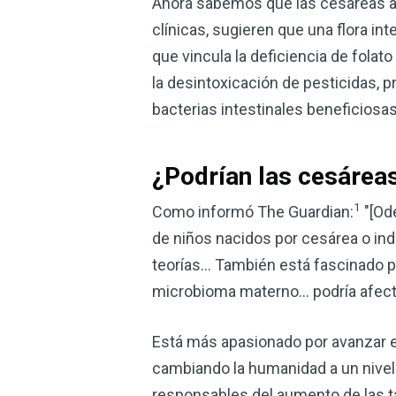
Ahora sabemos que las cesáreas al
clínicas, sugieren que una flora i
que vincula la deficiencia de folat
la desintoxicación de pesticidas, 
bacterias intestinales beneficiosas
¿Podrían las cesáreas
1
Como informó The Guardian:
"[Od
de niños nacidos por cesárea o in
teorías... También está fascinado p
microbioma materno... podría afecta
Está más apasionado por avanzar en
cambiando la humanidad a un nivel 
responsables del aumento de las t