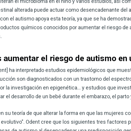
teran el microbioma en el niño y varios estudios, así c
ntestinal alterada puede actuar como desencadenante del 
o con el autismo apoya esta teoría, ya que se ha demostra
productos químicos conocidos por aumentar el riesgo de a
.
 aumentar el riesgo de autismo en 
ent] ha interpretado estudios epidemiológicos que mues
ducción son diagnosticados con un trastorno del espectr
Mejore su salud de for
or la investigación en epigenética... y estudios que inve
vinagre de sidra de m
r el desarrollo de un bebé durante el embarazo, el parto y
mi guía ahora
 su teoría de que alterar la forma en que las mujeres co
El vinagre de sidra de manzana 
remedios más versátiles de la n
evolutivo". Odent cree que los siguientes tres factores 
quiera mejorar su digestión, refo
asas de autismo al desencadenar una predisposición gen