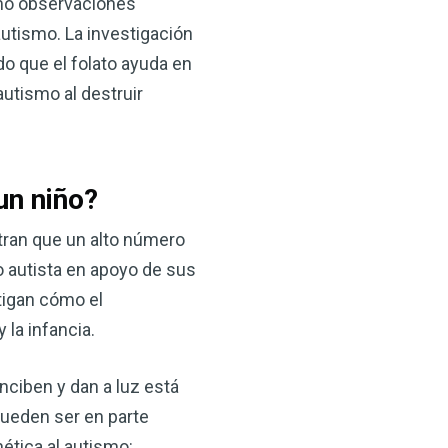
omo observaciones
autismo. La investigación
do que el folato ayuda en
utismo al destruir
un niño?
×
tran que un alto número
o autista en apoyo de sus
ma natural con el
stigan cómo el
anzana — Obtenga
 la infancia.
nciben y dan a luz está
(VSM) es uno de los
aturaleza, ya sea que
pueden ser en parte
rzar la salud de su
ética al autismo: