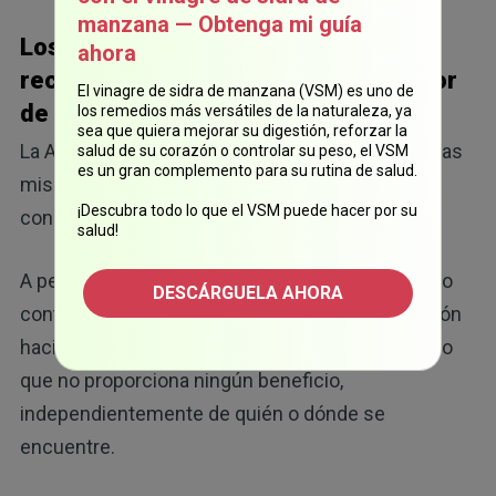
manzana — Obtenga mi guía
Los dermatólogos no hacen
ahora
recomendaciones en función del color
El vinagre de sidra de manzana (VSM) es uno de
de la piel
los remedios más versátiles de la naturaleza, ya
sea que quiera mejorar su digestión, reforzar la
La Academia Americana de Dermatología emite las
salud de su corazón o controlar su peso, el VSM
es un gran complemento para su rutina de salud.
mismas recomendaciones para todos, sin
¡Descubra todo lo que el VSM puede hacer por su
considerar el tipo de piel.
salud!
A pesar de existir una abrumadora evidencia de lo
DESCÁRGUELA AHORA
contrario, los dermatólogos perciben la exposición
hacia los rayos del sol como un riesgo total y algo
que no proporciona ningún beneficio,
independientemente de quién o dónde se
encuentre.