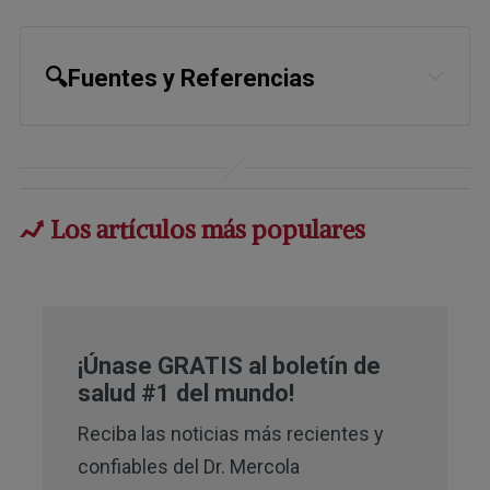
🔍Fuentes y Referencias
PNAS December 2, 2022, 119 (49) 
e2213120119, Intro
Florida State University News 
Los artículos más populares
December 8, 2022
Proc Natl Acad Sci U S A. 2022 Dec 
6;119(49):e2213120119.
¡Únase GRATIS al boletín de
WHO April 12, 2022
salud #1 del mundo!
The Guardian December 8, 2022
Reciba las noticias más recientes y
confiables del Dr. Mercola
EurekAlert! April 22, 2018