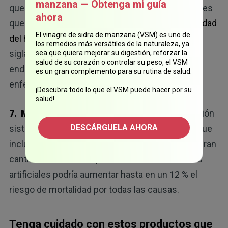
manzana — Obtenga mi guía
que el aspartame altere su microbiota intestinal es
ahora
que podría aumentar el riesgo de sufrir
enfermedad
El vinagre de sidra de manzana (VSM) es uno de
del hígado graso no alcohólico
(NAFLD, por sus
los remedios más versátiles de la naturaleza, ya
siglas en inglés), y se ha demostrado que los
sea que quiera mejorar su digestión, reforzar la
salud de su corazón o controlar su peso, el VSM
endulzantes artificiales podrían influir en esta
es un gran complemento para su rutina de salud.
enfermedad.
¡Descubra todo lo que el VSM puede hacer por su
salud!
7. Mortalidad por todas las causas.
Una revisión
DESCÁRGUELA AHORA
sistemática y metaanálisis que realizó la OMS, que
incluyó 283 estudios, reveló que consumir una gran
cantidad de bebidas que contienen endulzantes
artificiales podría aumentar hasta en un 12 % el
riesgo de mortalidad por todas las causas.
Tenga cuidado con estos productos que