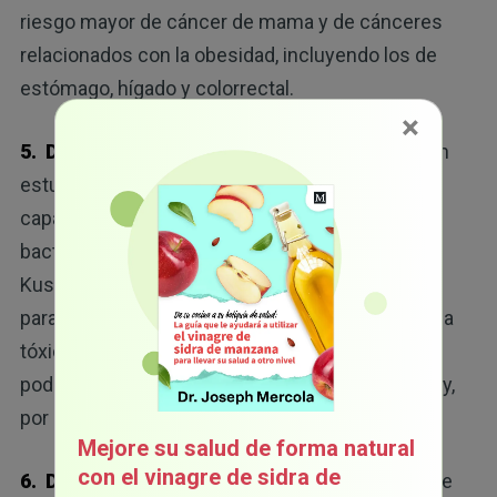
riesgo mayor de cáncer de mama y de cánceres
relacionados con la obesidad, incluyendo los de
estómago, hígado y colorrectal.
×
5. Desequilibrio del microbioma intestinal.
Un
estudio que se publicó en
Molecules
destacó la
capacidad del aspartame para dañar y matar las
bacterias beneficiosas del intestino. Ariel
Kushmaro, Ph. D., autor principal del estudio, dijo
para
Business Insider
que, “no afirmamos que sea
tóxico para los seres humanos. Afirmamos que
podría ser tóxico para las bacterias del intestino y,
por lo tanto, nos podría influir”.
Mejore su salud de forma natural
con el vinagre de sidra de
6. Daño al hígado.
Una de las consecuencias de