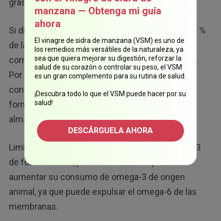
grasas omega-3 EPA y DHA de origen animal.
manzana — Obtenga mi guía
ahora
Si disminuye su consumo de AL a solo el 1 % o 2 %
El vinagre de sidra de manzana (VSM) es uno de
de las calorías que consume al día, esta
los remedios más versátiles de la naturaleza, ya
sea que quiera mejorar su digestión, reforzar la
competencia por el delta-6 se vuelve irrelevante.
salud de su corazón o controlar su peso, el VSM
Por desgracia, la mayoría de las personas
es un gran complemento para su rutina de salud.
consumen del 20 % al 25 % de sus calorías en
¡Descubra todo lo que el VSM puede hacer por su
salud!
forma de AL, lo que significa que esta grasa está
almacenada en sus células.
DESCÁRGUELA AHORA
Limitar el consumo de AL equilibrará los omega-3
de forma natural, pero también es importante
aumentar su consumo de omega-3 de origen
animal, ya que puede expulsar el omega-6 de las
membranas.