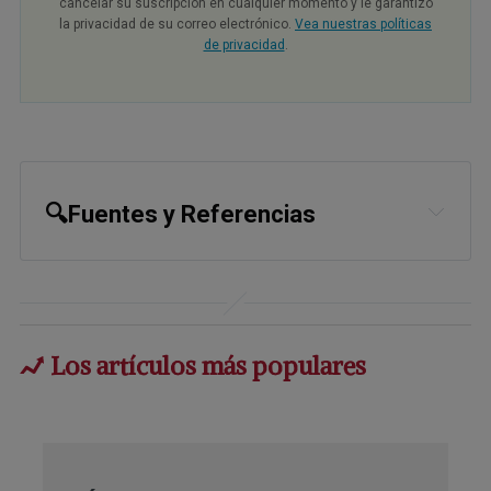
cancelar su suscripción en cualquier momento y le garantizo
la privacidad de su correo electrónico.
Vea nuestras políticas
de privacidad
.
🔍Fuentes y Referencias
1,
2,
3
National Geographic November 9, 
2023 (Archived)
4,
6
Cleveland Clinic, Vitamin F
Los artículos más populares
5
Britannica, vitamin
7
Bitchute, Interview With Nils Hoem 
June 21, 2023