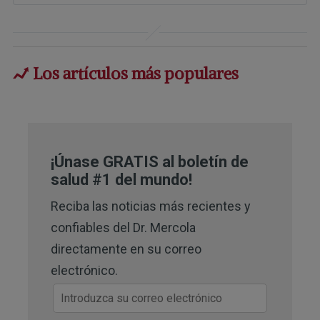
1
FDA. What Is a Dietary Supplement? 
October 26, 2022
2
Cleveland Clinic March 17, 2016
Los artículos más populares
3
Very Well Health May 21, 2019
4
Skin Cancer Foundation 2019
5
International Journal of Cosmetic 
¡Únase GRATIS al boletín de
salud #1 del mundo!
Science March 4, 2011
Reciba las noticias más recientes y
6,
12,
13,
17
Yahoo Lifestyle May 23, 
confiables del Dr. Mercola
2019
directamente en su correo
7
Harvard Health January 2013
electrónico.
8
NIH May 14, 2019