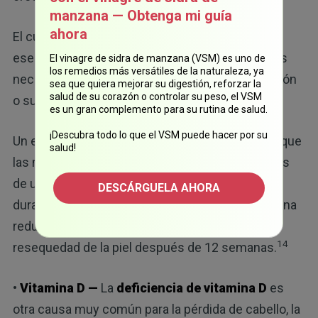
manzana — Obtenga mi guía
ahora
El cuerpo no puede producir los aminoácidos
esenciales que forman el colágeno, por lo que es
El vinagre de sidra de manzana (VSM) es uno de
los remedios más versátiles de la naturaleza, ya
necesario obtenerlos por medio de la alimentación
sea que quiera mejorar su digestión, reforzar la
salud de su corazón o controlar su peso, el VSM
o suplementación.
es un gran complemento para su rutina de salud.
¡Descubra todo lo que el VSM puede hacer por su
Un estudio financiado por la industria demostró que
salud!
las mujeres que consumían cerca de 50 mililitros
de un producto a base de colágeno, diariamente
DESCÁRGUELA AHORA
durante un periodo de 60 días, experimentaron una
reducción de las arrugas, así como una menor
14
resequedad de la piel después de 12 semanas.
•
Vitamina D —
La
deficiencia de vitamina D
es
otra causa muy común para la pérdida de cabello, la