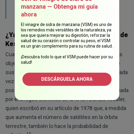
una relación energía/masa superior a 40 J/g
manzana — Obtenga mi guía
sería catastrófica".
ahora
El vinagre de sidra de manzana (VSM) es uno de
los remedios más versátiles de la naturaleza, ya
¿Ya se está produciendo el síndrome de
sea que quiera mejorar su digestión, reforzar la
salud de su corazón o controlar su peso, el VSM
Kessler?
es un gran complemento para su rutina de salud.
Cuando se producen colisiones en el espacio, los
¡Descubra todo lo que el VSM puede hacer por su
salud!
objetos permanecen en movimiento, al igual que
sus fragmentos, creando campos de residuos cada
DESCÁRGUELA AHORA
vez mayores y aún más colisiones, sin que haya
posibilidad de retroceder. La hipótesis fue planteada
por el antiguo científico de la NASA Donald Kessler,
quien escribió en su artículo de 1978 que, a medida
que aumenta el número de satélites en la órbita
terrestre, también lo hace la probabilidad de
15