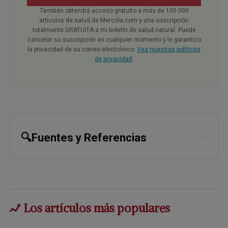
También obtendrá acceso gratuito a más de 100 000
artículos de salud de Mercola.com y una suscripción
totalmente GRATUITA a mi boletín de salud natural. Puede
cancelar su suscripción en cualquier momento y le garantizo
la privacidad de su correo electrónico.
Vea nuestras políticas
de privacidad
.
🔍Fuentes y Referencias
1
Science of the Total Environment 
November 15, 2017
2,
3,
4,
6
FCC October 2, 2023
Los artículos más populares
5,
8,
9,
10,
21
Britannica Space Debris