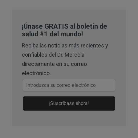
7,
22
MIT Technology Review October 4, 
2023
¡Únase GRATIS al boletín de
11
salud #1 del mundo!
Space.com September 2023
Reciba las noticias más recientes y
12,
16
The European Space Agency, 
confiables del Dr. Mercola
About Space Debris
directamente en su correo
13,
14
The European Space Agency, 
electrónico.
How Many Space Debris Objects Are 
Currently in Orbit?
15
¡Suscríbase ahora!
Journal of Geophysical Research 
June 1, 1978
17,
18,
19
ESA Space Environment 
Report 2023