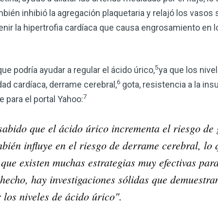
corazón o controlar su peso, el
ién inhibió la agregación plaquetaria y relajó los vasos
complemento para su rutina de 
revenir la hipertrofia cardíaca que causa engrosamiento en
¡Descubra todo lo que el VSM pu
5
ue podría ayudar a regular el ácido úrico,
ya que los nive
DESCÁRGUELA
6
ad cardíaca, derrame cerebral,
gota, resistencia a la insu
7
e para el portal Yahoo:
abido que el ácido úrico incrementa el riesgo de 
bién influye en el riesgo de derrame cerebral, lo
que existen muchas estrategias muy efectivas para
 hecho, hay investigaciones sólidas que demuestra
 los niveles de ácido úrico".