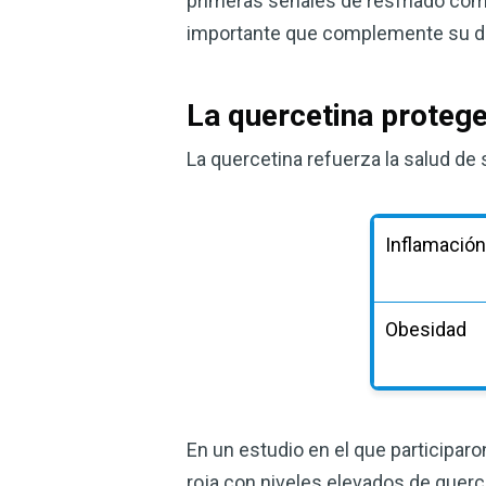
primeras señales de resfriado com
importante que complemente su di
La quercetina proteg
La quercetina refuerza la salud de
Inflamació
Obesidad
En un estudio en el que participa
roja con niveles elevados de querce