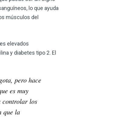
 VSM es un gran
 sanguíneos, lo que ayuda
salud.
 los músculos del
ede hacer por su salud!
les elevados
 AHORA
lina y diabetes tipo 2. El
gota, pero hace
 que es muy
 controlar los
n que la