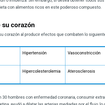
ún o influenza. Sin embargo, si desea obtener todos sus
eta con alimentos ricos en este poderoso compuesto.
e su corazón
 su corazón al producir efectos que combaten lo siguient
n
Hipertensión
Vasoconstricción
Mejore su salud de for
Hipercolesterolemia
Aterosclerosis
vinagre de sidra de m
mi guía ahora
El vinagre de sidra de manzana 
remedios más versátiles de la n
ron 30 hombres con enfermedad coronaria, consumir extrac
quiera mejorar su digestión, refo
tina, ayudó a dilatar las arterias mediadas por el flujo, l