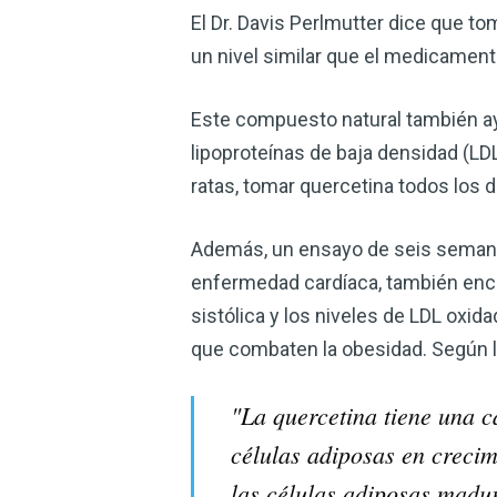
El Dr. Davis Perlmutter dice que t
un nivel similar que el medicament
Este compuesto natural también ayud
lipoproteínas de baja densidad (LDL
ratas, tomar quercetina todos los dí
Además, un ensayo de seis semanas
enfermedad cardíaca, también encon
sistólica y los niveles de LDL oxida
que combaten la obesidad. Según l
"La quercetina tiene una c
células adiposas en crecim
las células adiposas madu