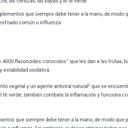
coli, las cerezas, las bayas y el té verde
suplementos que siempre debe tener a la mano, de modo 
resfriado común o influenza
1
e 4000 flavonoides conocidos
que les dan a las frutas, 
 estabilidad oxidativa.
2
to vegetal y un agente antiviral natural
que se encuentr
 el té verde; también combate la inflamación y funciona 
mentos que siempre debe tener a la mano, de modo que p