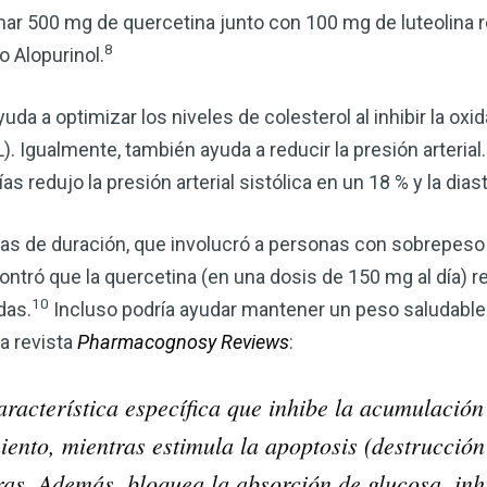
omar 500 mg de quercetina junto con 100 mg de luteolina r
8
o Alopurinol.
a a optimizar los niveles de colesterol al inhibir la oxid
). Igualmente, también ayuda a reducir la presión arteria
as redujo la presión arterial sistólica en un 18 % y la dias
 de duración, que involucró a personas con sobrepeso y
tró que la quercetina (en una dosis de 150 mg al día) red
10
das.
Incluso podría ayudar mantener un peso saludable
a revista
Pharmacognosy Reviews
:
aracterística específica que inhibe la acumulación
iento, mientras estimula la apoptosis (destrucci
ras. Además, bloquea la absorción de glucosa, inh