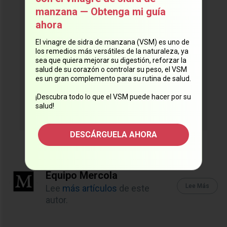
manzana — Obtenga mi guía
confiables del Dr. Mercola
ahora
directamente en su correo
electrónico.
El vinagre de sidra de manzana (VSM) es uno de
los remedios más versátiles de la naturaleza, ya
sea que quiera mejorar su digestión, reforzar la
salud de su corazón o controlar su peso, el VSM
es un gran complemento para su rutina de salud.
¡Suscríbase ahora!
¡Descubra todo lo que el VSM puede hacer por su
salud!
DESCÁRGUELA AHORA
Equipo Mercola
Lee Más
Lee
más artículos
de este
autor.