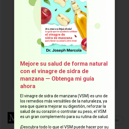
salud #1 del mundo!
Reciba las noticias más recientes y
confiables del Dr. Mercola
directamente en su correo
electrónico.
Mejore su salud de forma natural
¡Suscríbase ahora!
con el vinagre de sidra de
manzana — Obtenga mi guía
ahora
El vinagre de sidra de manzana (VSM) es uno de
los remedios más versátiles de la naturaleza, ya
sea que quiera mejorar su digestión, reforzar la
salud de su corazón o controlar su peso, el VSM
Equipo Mercola
es un gran complemento para su rutina de salud.
Lee Más
Lee
más artículos
de este
¡Descubra todo lo que el VSM puede hacer por su
autor.