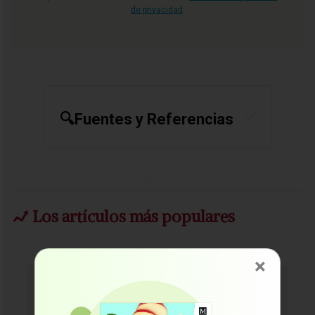
de privacidad
.
🔍Fuentes y Referencias
HUFFPOST August 22, 2023
AP News October 24, 2022
Los artículos más populares
×
¡Únase GRATIS al boletín de