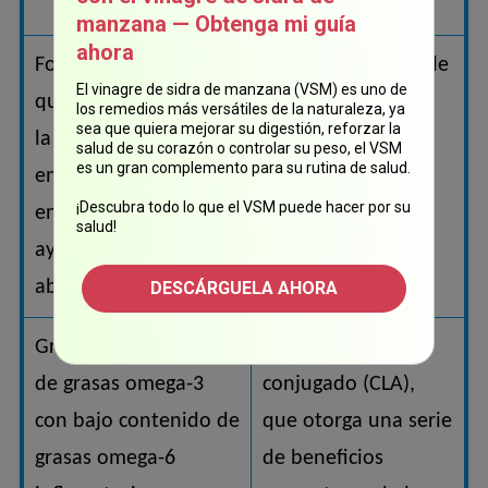
lactobacilos vivos
manzana — Obtenga mi guía
ahora
Fosfatasa, una enzima
Colesterol saludable
El vinagre de sidra de manzana (VSM) es uno de
que ayuda y favorece
sin oxidación
los remedios más versátiles de la naturaleza, ya
sea que quiera mejorar su digestión, reforzar la
la absorción de calcio
salud de su corazón o controlar su peso, el VSM
es un gran complemento para su rutina de salud.
en los huesos; y la
¡Descubra todo lo que el VSM puede hacer por su
enzima lipasa, que
salud!
ayuda a hidrolizar y
absorber las grasas
DESCÁRGUELA AHORA
Grandes cantidades
Ácido linoléico
de grasas omega-3
conjugado (CLA),
con bajo contenido de
que otorga una serie
grasas omega-6
de beneficios