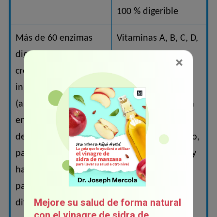
100 % digerible
Más de 60 enzimas
Vitaminas A, B, C, D,
digestivas, factores de
E y K en formas
×
crecimiento e
altamente
inmunoglobulinas
biodisponibles.
(anticuerpos). Estas
También, tiene una
enzimas son
mezcla balanceada
destruidas durante la
de minerales (calcio,
pasteurización, lo que
magnesio, fósforo y
hace que la leche
hierro) cuya
pasteurizada sea más
absorción es
Mejore su salud de forma natural
difícil de digerir
mejorada por sus
con el vinagre de sidra de