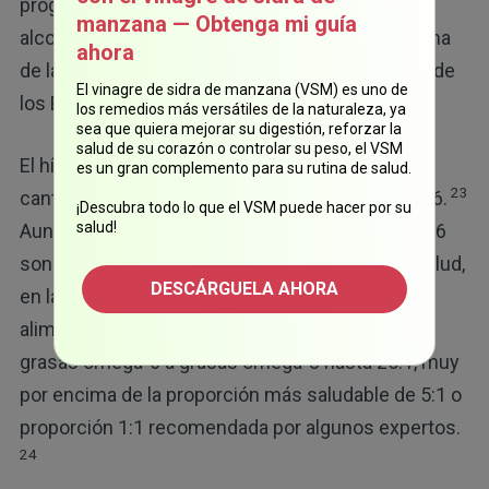
progresión de NAFLD a esteatohepatitis no
manzana — Obtenga mi guía
alcohólica (NASH, por sus siglas en inglés) es una
ahora
de las principales causas de cirrosis en adultos de
El vinagre de sidra de manzana (VSM) es uno de
22
los Estados Unidos.
los remedios más versátiles de la naturaleza, ya
sea que quiera mejorar su digestión, reforzar la
salud de su corazón o controlar su peso, el VSM
El hígado podría tener problemas cuando hay
es un gran complemento para su rutina de salud.
23
cantidades excesivas de ácidos grasos omega-6.
¡Descubra todo lo que el VSM puede hacer por su
salud!
Aunque tanto las grasas omega-3 como omega-6
son necesarios para tener un buen estado de salud,
DESCÁRGUELA AHORA
en las últimas décadas los cambios en la
alimentación han aumentado la proporción de
grasas omega-6 a grasas omega-3 hasta 25:1, muy
por encima de la proporción más saludable de 5:1 o
proporción 1:1 recomendada por algunos expertos.
24