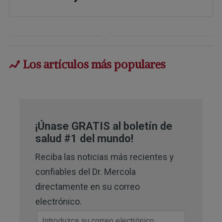
1
ScienceDirect, 2017
2,
4,
5,
8
Johns Hopkins. Liver: Anatomy
and Functions
Los artículos más populares
3,
7
Stanford Children’s Health,
Anatomy and Function of the Liver
6
TeachMePhysiology, June 3, 2018
¡Únase GRATIS al boletín de
9,
10
salud #1 del mundo!
eMedicine Health, Liver Blood
Tests
Reciba las noticias más recientes y
confiables del Dr. Mercola
11,
15
The Fat Emperor, Fatty Liver
directamente en su correo
Enzyme GGT – Don’t Die from
electrónico.
Ignorance