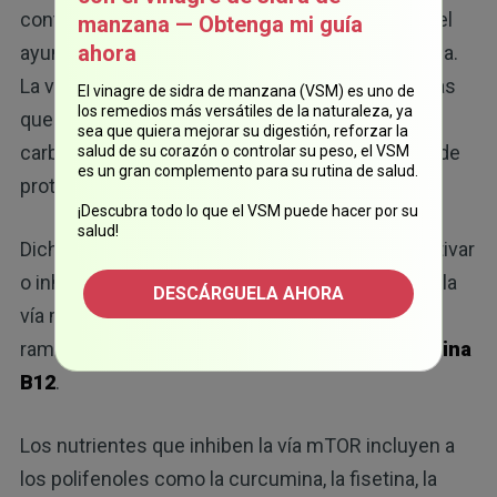
controlar la autofagia. Al inhibir la vía mTOR con el
manzana — Obtenga mi guía
ahora
ayuno intermitente, es posible activar la autofagia.
La vía MTOR es un sensor de nutrientes. Mientras
El vinagre de sidra de manzana (VSM) es uno de
los remedios más versátiles de la naturaleza, ya
que la insulina detecta el consumo de
sea que quiera mejorar su digestión, reforzar la
carbohidratos, la vía mTOR detecta el consumo de
salud de su corazón o controlar su peso, el VSM
es un gran complemento para su rutina de salud.
proteínas.
¡Descubra todo lo que el VSM puede hacer por su
salud!
Dicho esto, otros nutrientes también pueden activar
o inhibir la vía mTOR. Los nutrientes que activan la
DESCÁRGUELA AHORA
vía mTOR incluyen: los aminoácidos de cadena
ramificada, la glutamina, el metil folato y la
vitamina
B12
.
Los nutrientes que inhiben la vía mTOR incluyen a
los polifenoles como la curcumina, la fisetina, la