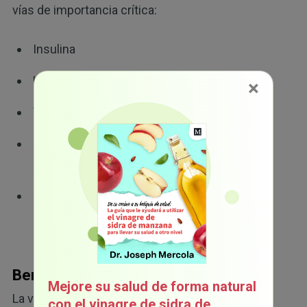
vías de importancia crítica:
Insulina
Leptina
×
Vía mTOR
Factor de crecimiento similar a la insulina 1
(IGF-1)
Proliferador activado por el receptor gamma
coactivador 1-alfa (PGC-1α)
Beneficios de inhibir la vía mTOR
Mejore su salud de forma natural
La vía MTOR también es muy importante para
con el vinagre de sidra de