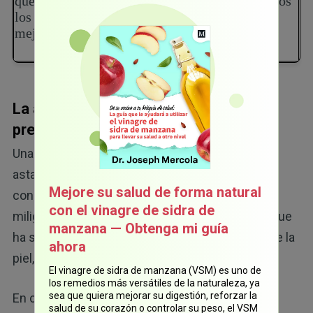
que tomaron 12 miligramos de astaxantina todos
los días durante 12 semanas exhibieron una
mejor función cognitiva y psicomotora.
La astaxantina prácticamente no
presenta ningún efecto secundario
Una de las cosas más interesantes acerca de la
astaxantina es que es completamente seguro
Mejore su salud de forma natural
consumirla, incluso en dosis tan altas como 500
con el vinagre de sidra de
miligramos por día. El único efecto secundario que
manzana — Obtenga mi guía
ha sido registrado es un ligero enrojecimiento de la
ahora
piel, que solo puede ocurrir si aumenta la dosis.
El vinagre de sidra de manzana (VSM) es uno de
los remedios más versátiles de la naturaleza, ya
sea que quiera mejorar su digestión, reforzar la
En cualquier caso, le recomiendo consultar a un
salud de su corazón o controlar su peso, el VSM