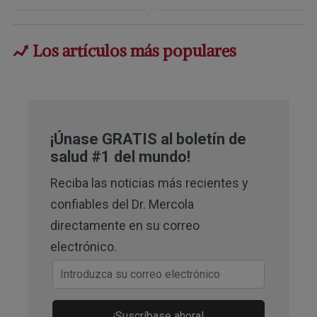
WebMD, “Antioxidants — Topic
Overview”
Los artículos más populares
Huffpost, February 28, 2013
Marine Drugs, 2014 Jan;12(1):128-152
Journal of Agricultural and Food
¡Únase GRATIS al boletín de
salud #1 del mundo!
Chemistry, 2010 Aug 11;58(15):8553-9
Reciba las noticias más recientes y
European Journal of Pharmacology,
confiables del Dr. Mercola
2008 Aug 20;590(1-3):387-95
directamente en su correo
African Journal of Pharmacy and
electrónico.
Pharmacology, 2012 Sep
15;6(34):2559-64
¡Suscríbase ahora!
Redox Report, 2002;7(5):290-3