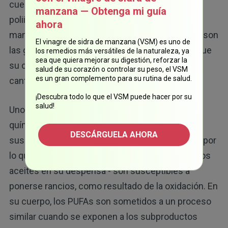
cuerpo requiere más de ellas que de las grasas
manzana — Obtenga mi guía
poliinsaturadas (que es el caso de todos los
ahora
mamíferos). Las principales PUFAs alimentarias son
El vinagre de sidra de manzana (VSM) es uno de
las grasas omega-6 y las grasas omega-3. Aunque
los remedios más versátiles de la naturaleza, ya
sea que quiera mejorar su digestión, reforzar la
su cuerpo necesita de éstos, los necesita en
salud de su corazón o controlar su peso, el VSM
es un gran complemento para su rutina de salud.
cantidades relativamente pequeñas.
¡Descubra todo lo que el VSM puede hacer por su
salud!
Uno de los problemas con los PUFAs es que son
químicamente muy inestables, y altamente
DESCÁRGUELA AHORA
susceptibles a ser alteradas y desnaturalizadas por
lo que las rodea. Piense en lo que les sucede a los
aceites en su despensa - son susceptibles a
ponerse rancios, como resultado de la oxidación. En
su cuerpo, los PUFAs son sometidos a un proceso
similar cuando se exponen a los subproductos