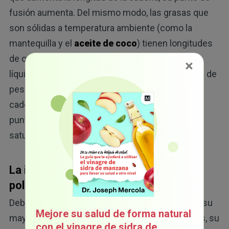
fusión aumenta. Del mismo modo, las grasas que
son sólidas a temperatura ambiente (como la
mantequilla y el
aceite de coco
) tienen longitudes
de cadena más largas que las grasas que son
×
líquidas a temperatura ambiente (como el aceite de
pescado y el aceite de oliva). Con longitudes de
cadena iguales, las grasas insaturadas tienen
puntos de fusión más bajos que las grasas
saturadas.
La inestabilidad química de las grasas
poliinsaturadas (PUFAs)
Debido a que sus tejidos están compuestos en su
Mejore su salud de forma natural
mayoría de grasas saturadas y monoinsaturadas, su
con el vinagre de sidra de